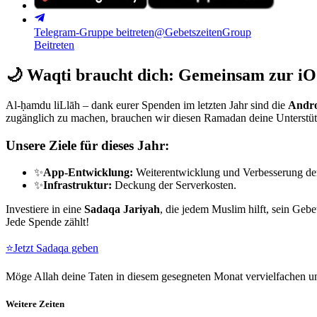
Telegram-Gruppe beitreten
@GebetszeitenGroup
Beitreten
🌙
Waqti braucht dich: Gemeinsam zur iO
Al-ḥamdu liLlāh – dank eurer Spenden im letzten Jahr sind die
Andro
zugänglich zu machen, brauchen wir diesen Ramadan deine Unterstü
Unsere Ziele für dieses Jahr:
✨
App-Entwicklung:
Weiterentwicklung und Verbesserung de
✨
Infrastruktur:
Deckung der Serverkosten.
Investiere in eine
Sadaqa Jariyah
, die jedem Muslim hilft, sein Gebe
Jede Spende zählt!
⭐
Jetzt Sadaqa geben
Möge Allah deine Taten in diesem gesegneten Monat vervielfachen un
Weitere Zeiten