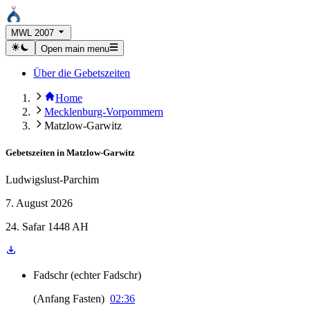
MWL 2007
Open main menu
Über die Gebetszeiten
Home
Mecklenburg-Vorpommern
Matzlow-Garwitz
Gebetszeiten in
Matzlow-Garwitz
Ludwigslust-Parchim
7. August 2026
24. Safar 1448 AH
Fadschr
(
echter Fadschr
)
(
Anfang Fasten
)
02:36