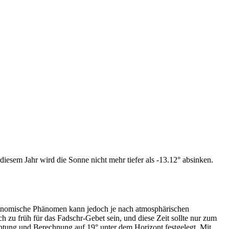
iesem Jahr wird die Sonne nicht mehr tiefer als -13.12° absinken.
tronomische Phänomen kann jedoch je nach atmosphärischen
zu früh für das Fadschr-Gebet sein, und diese Zeit sollte nur zum
htung und Berechnung auf 19° unter dem Horizont festgelegt. Mit