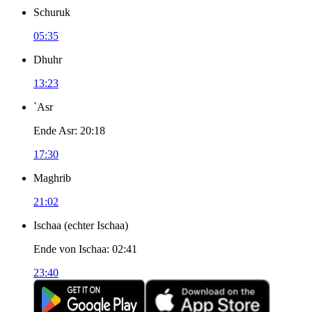
Schuruk
05:35
Dhuhr
13:23
`Asr
Ende Asr
:
20:18
17:30
Maghrib
21:02
Ischaa
(
echter Ischaa
)
Ende von Ischaa
:
02:41
23:40