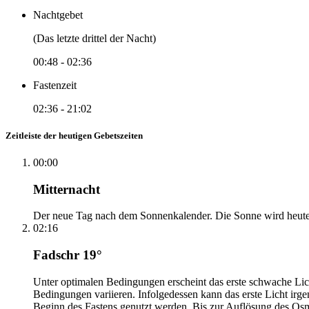
Nachtgebet
(Das letzte drittel der Nacht)
00:48
-
02:36
Fastenzeit
02:36
-
21:02
Zeitleiste der heutigen Gebetszeiten
00:00
Mitternacht
Der neue Tag nach dem Sonnenkalender. Die Sonne wird heute, i
02:16
Fadschr 19°
Unter optimalen Bedingungen erscheint das erste schwache Li
Bedingungen variieren. Infolgedessen kann das erste Licht irg
Beginn des Fastens genutzt werden. Bis zur Auflösung des Osm