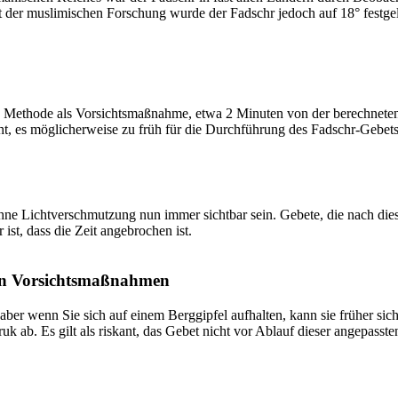
t der muslimischen Forschung wurde der Fadschr jedoch auf 18° festge
 Methode als Vorsichtsmaßnahme, etwa 2 Minuten von der berechneten Fa
t, es möglicherweise zu früh für die Durchführung des Fadschr-Gebets 
e Lichtverschmutzung nun immer sichtbar sein. Gebete, die nach dieser 
ist, dass die Zeit angebrochen ist.
on Vorsichtsmaßnahmen
 aber wenn Sie sich auf einem Berggipfel aufhalten, kann sie früher sic
k ab. Es gilt als riskant, das Gebet nicht vor Ablauf dieser angepasste