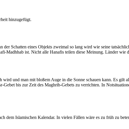
heit hinzugefügt.
der Schatten eines Objekts zweimal so lang wird wie seine tatsächlic
nafi-Madhhab ist. Nicht alle Hanafis teilen diese Meinung. Länder wie
ich wird und man mit bloßem Auge in die Sonne schauen kann. Es gilt a
Asr-Gebet bis zur Zeit des Maghrib-Gebets zu verrichten. In Notsituatio
 dem Islamischen Kalendar. In vielen Fällen wäre es zu früh zu beten