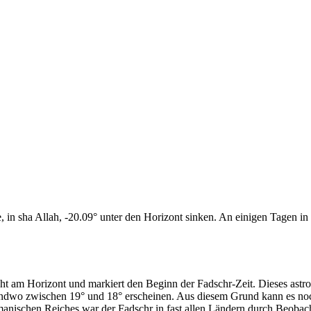
n sha Allah, -20.09° unter den Horizont sinken. An einigen Tagen in d
cht am Horizont und markiert den Beginn der Fadschr-Zeit. Dieses as
endwo zwischen 19° und 18° erscheinen. Aus diesem Grund kann es noch 
anischen Reiches war der Fadschr in fast allen Ländern durch Beobac