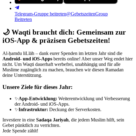
Telegram-Gruppe beitreten
@GebetszeitenGroup
Beitreten
🌙
Waqti braucht dich: Gemeinsam zur
iOS-App & präzisen Gebetszeiten!
Al-ḥamdu liLlāh – dank eurer Spenden im letzten Jahr sind die
Android- und iOS-Apps
bereits online! Aber unser Weg endet hier
nicht. Um Waqti dauerhaft werbefrei, unabhängig und für alle
Muslime zugänglich zu machen, brauchen wir diesen Ramadan
deine Unterstützung.
Unsere Ziele für dieses Jahr:
✨
App-Entwicklung:
Weiterentwicklung und Verbesserung
der Android- und iOS-Apps.
✨
Infrastruktur:
Deckung der Serverkosten.
Investiere in eine
Sadaqa Jariyah
, die jedem Muslim hilft, sein
Gebet pünktlich zu verrichten.
Jede Spende zählt!