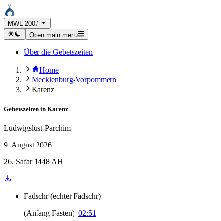
MWL 2007
Open main menu
Über die Gebetszeiten
Home
Mecklenburg-Vorpommern
Karenz
Gebetszeiten in
Karenz
Ludwigslust-Parchim
9. August 2026
26. Safar 1448 AH
Fadschr
(
echter Fadschr
)
(
Anfang Fasten
)
02:51