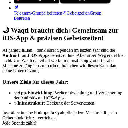
Telegram-Gruppe beitreten
@GebetszeitenGroup
Beitreten
🌙
Waqti braucht dich: Gemeinsam zur
iOS-App & präzisen Gebetszeiten!
Al-ḥamdu liLlāh – dank eurer Spenden im letzten Jahr sind die
Android- und iOS-Apps
bereits online! Aber unser Weg endet hier
nicht. Um Waqti dauerhaft werbefrei, unabhängig und für alle
Muslime zugänglich zu machen, brauchen wir diesen Ramadan
deine Unterstützung.
Unsere Ziele für dieses Jahr:
✨
App-Entwicklung:
Weiterentwicklung und Verbesserung
der Android- und iOS-Apps.
✨
Infrastruktur:
Deckung der Serverkosten.
Investiere in eine
Sadaqa Jariyah
, die jedem Muslim hilft, sein
Gebet pünktlich zu verrichten.
Jede Spende zählt!