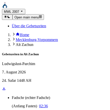
MWL 2007
Open main menu
Über die Gebetszeiten
Home
Mecklenburg-Vorpommern
Alt Zachun
Gebetszeiten in
Alt Zachun
Ludwigslust-Parchim
7. August 2026
24. Safar 1448 AH
Fadschr
(
echter Fadschr
)
(
Anfang Fasten
)
02:36