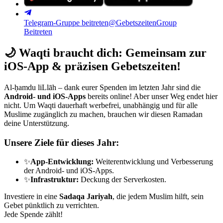
Telegram-Gruppe beitreten
@GebetszeitenGroup
Beitreten
🌙
Waqti braucht dich: Gemeinsam zur
iOS-App & präzisen Gebetszeiten!
Al-ḥamdu liLlāh – dank eurer Spenden im letzten Jahr sind die
Android- und iOS-Apps
bereits online! Aber unser Weg endet hier
nicht. Um Waqti dauerhaft werbefrei, unabhängig und für alle
Muslime zugänglich zu machen, brauchen wir diesen Ramadan
deine Unterstützung.
Unsere Ziele für dieses Jahr:
✨
App-Entwicklung:
Weiterentwicklung und Verbesserung
der Android- und iOS-Apps.
✨
Infrastruktur:
Deckung der Serverkosten.
Investiere in eine
Sadaqa Jariyah
, die jedem Muslim hilft, sein
Gebet pünktlich zu verrichten.
Jede Spende zählt!