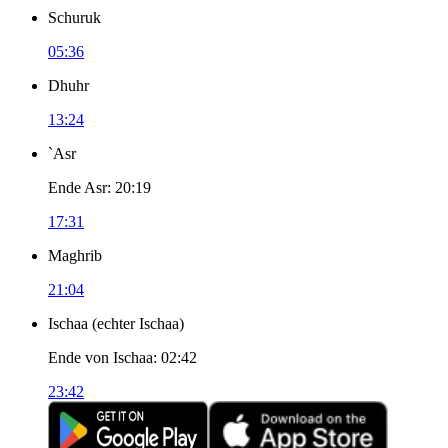
Schuruk
05:36
Dhuhr
13:24
`Asr
Ende Asr
:
20:19
17:31
Maghrib
21:04
Ischaa
(
echter Ischaa
)
Ende von Ischaa
:
02:42
23:42