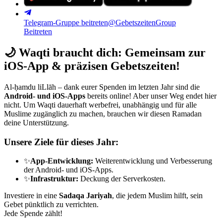
Telegram-Gruppe beitreten
@GebetszeitenGroup
Beitreten
🌙
Waqti braucht dich: Gemeinsam zur
iOS-App & präzisen Gebetszeiten!
Al-ḥamdu liLlāh – dank eurer Spenden im letzten Jahr sind die
Android- und iOS-Apps
bereits online! Aber unser Weg endet hier
nicht. Um Waqti dauerhaft werbefrei, unabhängig und für alle
Muslime zugänglich zu machen, brauchen wir diesen Ramadan
deine Unterstützung.
Unsere Ziele für dieses Jahr:
✨
App-Entwicklung:
Weiterentwicklung und Verbesserung
der Android- und iOS-Apps.
✨
Infrastruktur:
Deckung der Serverkosten.
Investiere in eine
Sadaqa Jariyah
, die jedem Muslim hilft, sein
Gebet pünktlich zu verrichten.
Jede Spende zählt!