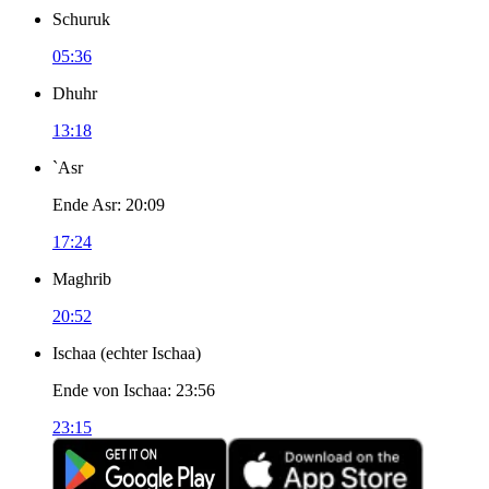
Schuruk
05:36
Dhuhr
13:18
`Asr
Ende Asr
:
20:09
17:24
Maghrib
20:52
Ischaa
(
echter Ischaa
)
Ende von Ischaa
:
23:56
23:15