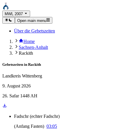
MWL 2007
Open main menu
Über die Gebetszeiten
Home
Sachsen-Anhalt
Rackith
Gebetszeiten in
Rackith
Landkreis Wittenberg
9. August 2026
26. Safar 1448 AH
Fadschr
(
echter Fadschr
)
(
Anfang Fasten
)
03:05