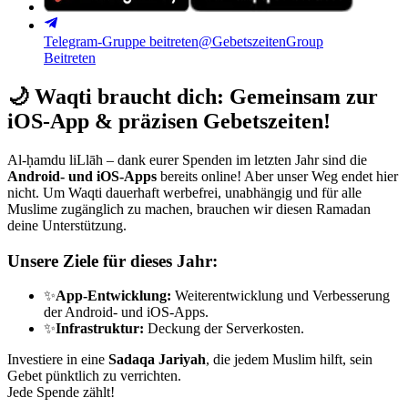
Telegram-Gruppe beitreten
@GebetszeitenGroup
Beitreten
🌙
Waqti braucht dich: Gemeinsam zur
iOS-App & präzisen Gebetszeiten!
Al-ḥamdu liLlāh – dank eurer Spenden im letzten Jahr sind die
Android- und iOS-Apps
bereits online! Aber unser Weg endet hier
nicht. Um Waqti dauerhaft werbefrei, unabhängig und für alle
Muslime zugänglich zu machen, brauchen wir diesen Ramadan
deine Unterstützung.
Unsere Ziele für dieses Jahr:
✨
App-Entwicklung:
Weiterentwicklung und Verbesserung
der Android- und iOS-Apps.
✨
Infrastruktur:
Deckung der Serverkosten.
Investiere in eine
Sadaqa Jariyah
, die jedem Muslim hilft, sein
Gebet pünktlich zu verrichten.
Jede Spende zählt!