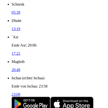
Schuruk
05:39
Dhuhr
13:19
`Asr
Ende Asr
:
20:06
17:22
Maghrib
20:49
Ischaa
(
echter Ischaa
)
Ende von Ischaa
:
23:58
23:09