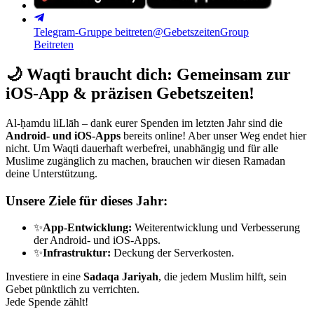
Telegram-Gruppe beitreten
@GebetszeitenGroup
Beitreten
🌙
Waqti braucht dich: Gemeinsam zur
iOS-App & präzisen Gebetszeiten!
Al-ḥamdu liLlāh – dank eurer Spenden im letzten Jahr sind die
Android- und iOS-Apps
bereits online! Aber unser Weg endet hier
nicht. Um Waqti dauerhaft werbefrei, unabhängig und für alle
Muslime zugänglich zu machen, brauchen wir diesen Ramadan
deine Unterstützung.
Unsere Ziele für dieses Jahr:
✨
App-Entwicklung:
Weiterentwicklung und Verbesserung
der Android- und iOS-Apps.
✨
Infrastruktur:
Deckung der Serverkosten.
Investiere in eine
Sadaqa Jariyah
, die jedem Muslim hilft, sein
Gebet pünktlich zu verrichten.
Jede Spende zählt!