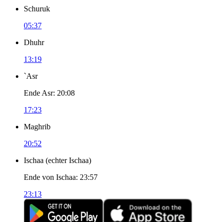
Schuruk
05:37
Dhuhr
13:19
`Asr
Ende Asr
:
20:08
17:23
Maghrib
20:52
Ischaa
(
echter Ischaa
)
Ende von Ischaa
:
23:57
23:13