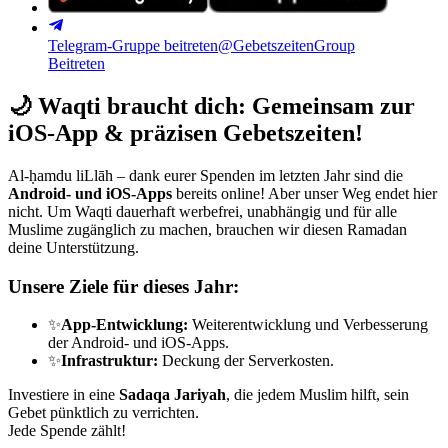
Telegram-Gruppe beitreten
@GebetszeitenGroup
Beitreten
🌙
Waqti braucht dich: Gemeinsam zur
iOS-App & präzisen Gebetszeiten!
Al-ḥamdu liLlāh – dank eurer Spenden im letzten Jahr sind die
Android- und iOS-Apps
bereits online! Aber unser Weg endet hier
nicht. Um Waqti dauerhaft werbefrei, unabhängig und für alle
Muslime zugänglich zu machen, brauchen wir diesen Ramadan
deine Unterstützung.
Unsere Ziele für dieses Jahr:
✨
App-Entwicklung:
Weiterentwicklung und Verbesserung
der Android- und iOS-Apps.
✨
Infrastruktur:
Deckung der Serverkosten.
Investiere in eine
Sadaqa Jariyah
, die jedem Muslim hilft, sein
Gebet pünktlich zu verrichten.
Jede Spende zählt!