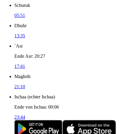
Schuruk
05:51
Dhuhr
13:35
`Asr
Ende Asr
:
20:27
17:41
Maghrib
21:10
Ischaa
(
echter Ischaa
)
Ende von Ischaa
:
00:06
23:44