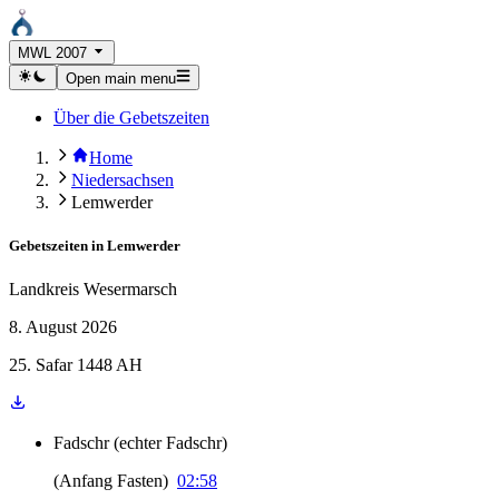
MWL 2007
Open main menu
Über die Gebetszeiten
Home
Niedersachsen
Lemwerder
Gebetszeiten in
Lemwerder
Landkreis Wesermarsch
8. August 2026
25. Safar 1448 AH
Fadschr
(
echter Fadschr
)
(
Anfang Fasten
)
02:58