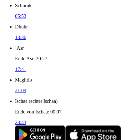
Schuruk
05:53
Dhuhr
13:36
`Asr
Ende Asr
:
20:27
17:41
Maghrib
21:09
Ischaa
(
echter Ischaa
)
Ende von Ischaa
:
00:07
23:43