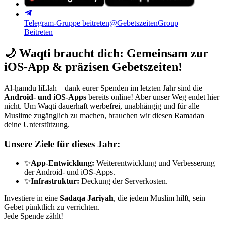
Telegram-Gruppe beitreten
@GebetszeitenGroup
Beitreten
🌙
Waqti braucht dich: Gemeinsam zur
iOS-App & präzisen Gebetszeiten!
Al-ḥamdu liLlāh – dank eurer Spenden im letzten Jahr sind die
Android- und iOS-Apps
bereits online! Aber unser Weg endet hier
nicht. Um Waqti dauerhaft werbefrei, unabhängig und für alle
Muslime zugänglich zu machen, brauchen wir diesen Ramadan
deine Unterstützung.
Unsere Ziele für dieses Jahr:
✨
App-Entwicklung:
Weiterentwicklung und Verbesserung
der Android- und iOS-Apps.
✨
Infrastruktur:
Deckung der Serverkosten.
Investiere in eine
Sadaqa Jariyah
, die jedem Muslim hilft, sein
Gebet pünktlich zu verrichten.
Jede Spende zählt!