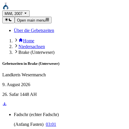
MWL 2007
Open main menu
Über die Gebetszeiten
Home
Niedersachsen
Brake (Unterweser)
Gebetszeiten in
Brake (Unterweser)
Landkreis Wesermarsch
9. August 2026
26. Safar 1448 AH
Fadschr
(
echter Fadschr
)
(
Anfang Fasten
)
03:01