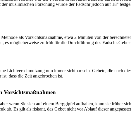
t der muslimischen Forschung wurde der Fadschr jedoch auf 18° festge
 Methode als Vorsichtsmaßnahme, etwa 2 Minuten von der berechneten Fa
t, es möglicherweise zu früh für die Durchführung des Fadschr-Gebets 
e Lichtverschmutzung nun immer sichtbar sein. Gebete, die nach dieser 
ist, dass die Zeit angebrochen ist.
on Vorsichtsmaßnahmen
 aber wenn Sie sich auf einem Berggipfel aufhalten, kann sie früher sic
k ab. Es gilt als riskant, das Gebet nicht vor Ablauf dieser angepasste