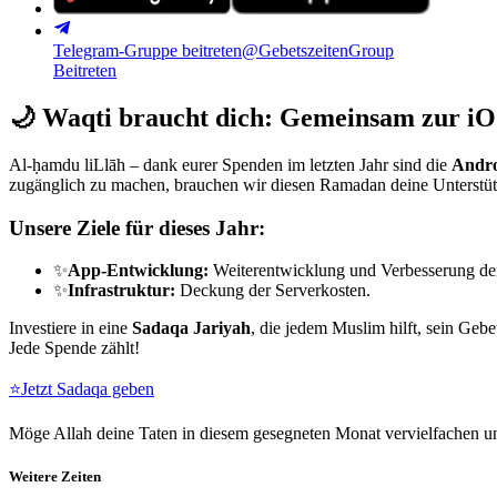
Telegram-Gruppe beitreten
@GebetszeitenGroup
Beitreten
🌙
Waqti braucht dich: Gemeinsam zur iO
Al-ḥamdu liLlāh – dank eurer Spenden im letzten Jahr sind die
Andro
zugänglich zu machen, brauchen wir diesen Ramadan deine Unterstü
Unsere Ziele für dieses Jahr:
✨
App-Entwicklung:
Weiterentwicklung und Verbesserung de
✨
Infrastruktur:
Deckung der Serverkosten.
Investiere in eine
Sadaqa Jariyah
, die jedem Muslim hilft, sein Gebe
Jede Spende zählt!
⭐
Jetzt Sadaqa geben
Möge Allah deine Taten in diesem gesegneten Monat vervielfachen un
Weitere Zeiten