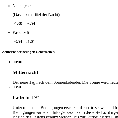
Nachtgebet
(Das letzte drittel der Nacht)
01:39
-
03:54
Fastenzeit
03:54
-
21:01
Zeitleiste der heutigen Gebetszeiten
00:00
Mitternacht
Der neue Tag nach dem Sonnenkalender. Die Sonne wird heute, i
03:46
Fadschr 19°
Unter optimalen Bedingungen erscheint das erste schwache Li
Bedingungen variieren. Infolgedessen kann das erste Licht irg
Beginn des Fastens genutzt werden. Bis zur Auflösung des Osm