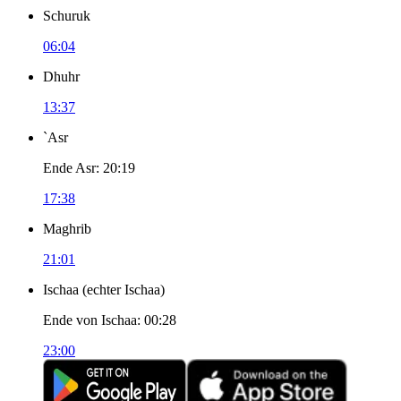
Schuruk
06:04
Dhuhr
13:37
`Asr
Ende Asr
:
20:19
17:38
Maghrib
21:01
Ischaa
(
echter Ischaa
)
Ende von Ischaa
:
00:28
23:00