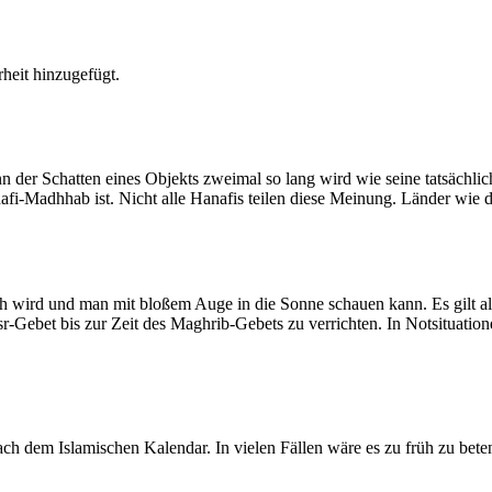
heit hinzugefügt.
der Schatten eines Objekts zweimal so lang wird wie seine tatsächlic
nafi-Madhhab ist. Nicht alle Hanafis teilen diese Meinung. Länder wie
ich wird und man mit bloßem Auge in die Sonne schauen kann. Es gilt a
Asr-Gebet bis zur Zeit des Maghrib-Gebets zu verrichten. In Notsituatio
 dem Islamischen Kalendar. In vielen Fällen wäre es zu früh zu beten