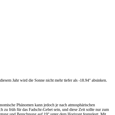
iesem Jahr wird die Sonne nicht mehr tiefer als -18.94° absinken.
tronomische Phänomen kann jedoch je nach atmosphärischen
zu früh für das Fadschr-Gebet sein, und diese Zeit sollte nur zum
htung und Berechnung auf 19° unter dem Horizont festgelegt. Mit