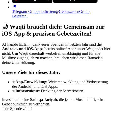
Telegram-Gruppe beitreten
@GebetszeitenGroup
Beitreten
🌙
Waqti braucht dich: Gemeinsam zur
iOS-App & präzisen Gebetszeiten!
Al-ḥamdu liLlāh – dank eurer Spenden im letzten Jahr sind die
Android- und iOS-Apps
bereits online! Aber unser Weg endet hier
nicht. Um Waqti dauerhaft werbefrei, unabhängig und für alle
Muslime zugänglich zu machen, brauchen wir diesen Ramadan
deine Unterstützung.
Unsere Ziele für dieses Jahr:
✨
App-Entwicklung:
Weiterentwicklung und Verbesserung
der Android- und iOS-Apps.
✨
Infrastruktur:
Deckung der Serverkosten.
Investiere in eine
Sadaqa Jariyah
, die jedem Muslim hilft, sein
Gebet pünktlich zu verrichten.
Jede Spende zählt!