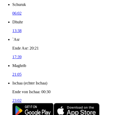
Schuruk
06:02
Dhuhr
13:38
`Asr
Ende Asr
:
20:21
17:39
Maghrib
21:05
Ischaa
(
echter Ischaa
)
Ende von Ischaa
:
00:30
23:02