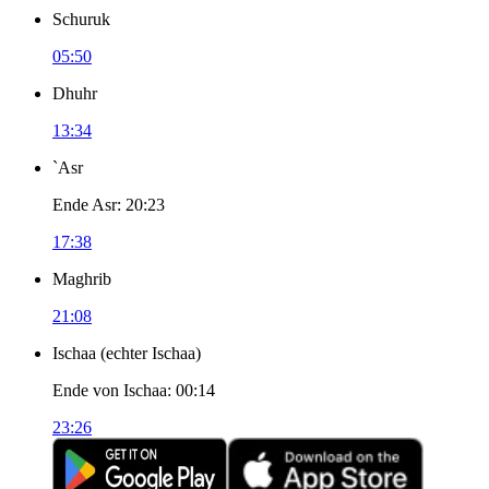
Schuruk
05:50
Dhuhr
13:34
`Asr
Ende Asr
:
20:23
17:38
Maghrib
21:08
Ischaa
(
echter Ischaa
)
Ende von Ischaa
:
00:14
23:26