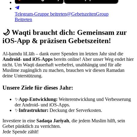
Telegram-Gruppe beitreten
@GebetszeitenGroup
Beitreten
🌙
Waqti braucht dich: Gemeinsam zur
iOS-App & präzisen Gebetszeiten!
Al-ḥamdu liLlāh – dank eurer Spenden im letzten Jahr sind die
Android- und iOS-Apps
bereits online! Aber unser Weg endet hier
nicht. Um Waqti dauerhaft werbefrei, unabhängig und für alle
Muslime zugänglich zu machen, brauchen wir diesen Ramadan
deine Unterstützung.
Unsere Ziele für dieses Jahr:
✨
App-Entwicklung:
Weiterentwicklung und Verbesserung
der Android- und iOS-Apps.
✨
Infrastruktur:
Deckung der Serverkosten.
Investiere in eine
Sadaqa Jariyah
, die jedem Muslim hilft, sein
Gebet pünktlich zu verrichten.
Jede Spende zählt!