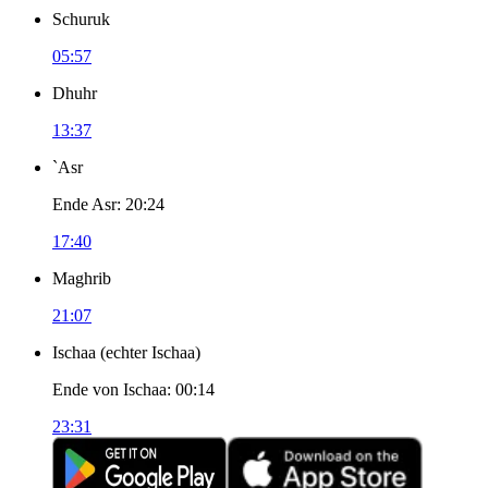
Schuruk
05:57
Dhuhr
13:37
`Asr
Ende Asr
:
20:24
17:40
Maghrib
21:07
Ischaa
(
echter Ischaa
)
Ende von Ischaa
:
00:14
23:31