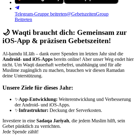
Telegram-Gruppe beitreten
@GebetszeitenGroup
Beitreten
🌙
Waqti braucht dich: Gemeinsam zur
iOS-App & präzisen Gebetszeiten!
Al-ḥamdu liLlāh – dank eurer Spenden im letzten Jahr sind die
Android- und iOS-Apps
bereits online! Aber unser Weg endet hier
nicht. Um Waqti dauerhaft werbefrei, unabhängig und für alle
Muslime zugänglich zu machen, brauchen wir diesen Ramadan
deine Unterstützung.
Unsere Ziele für dieses Jahr:
✨
App-Entwicklung:
Weiterentwicklung und Verbesserung
der Android- und iOS-Apps.
✨
Infrastruktur:
Deckung der Serverkosten.
Investiere in eine
Sadaqa Jariyah
, die jedem Muslim hilft, sein
Gebet pünktlich zu verrichten.
Jede Spende zählt!