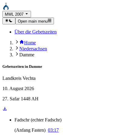
MWL 2007
Open main menu
Über die Gebetszeiten
Home
Niedersachsen
Damme
Gebetszeiten in
Damme
Landkreis Vechta
10. August 2026
27. Safar 1448 AH
Fadschr
(
echter Fadschr
)
(
Anfang Fasten
)
03:17