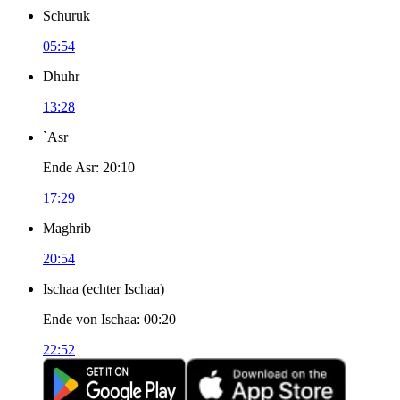
Schuruk
05:54
Dhuhr
13:28
`Asr
Ende Asr
:
20:10
17:29
Maghrib
20:54
Ischaa
(
echter Ischaa
)
Ende von Ischaa
:
00:20
22:52