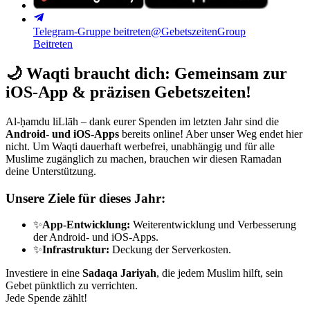
Telegram-Gruppe beitreten
@GebetszeitenGroup
Beitreten
🌙
Waqti braucht dich: Gemeinsam zur
iOS-App & präzisen Gebetszeiten!
Al-ḥamdu liLlāh – dank eurer Spenden im letzten Jahr sind die
Android- und iOS-Apps
bereits online! Aber unser Weg endet hier
nicht. Um Waqti dauerhaft werbefrei, unabhängig und für alle
Muslime zugänglich zu machen, brauchen wir diesen Ramadan
deine Unterstützung.
Unsere Ziele für dieses Jahr:
✨
App-Entwicklung:
Weiterentwicklung und Verbesserung
der Android- und iOS-Apps.
✨
Infrastruktur:
Deckung der Serverkosten.
Investiere in eine
Sadaqa Jariyah
, die jedem Muslim hilft, sein
Gebet pünktlich zu verrichten.
Jede Spende zählt!