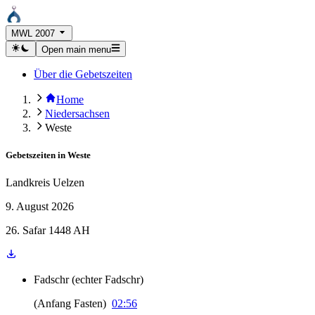
MWL 2007
Open main menu
Über die Gebetszeiten
Home
Niedersachsen
Weste
Gebetszeiten in
Weste
Landkreis Uelzen
9. August 2026
26. Safar 1448 AH
Fadschr
(
echter Fadschr
)
(
Anfang Fasten
)
02:56