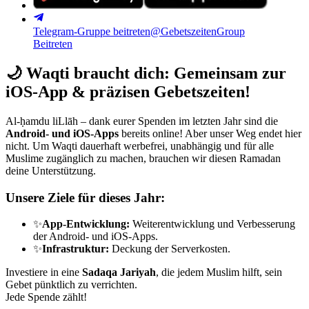
Telegram-Gruppe beitreten
@GebetszeitenGroup
Beitreten
🌙
Waqti braucht dich: Gemeinsam zur
iOS-App & präzisen Gebetszeiten!
Al-ḥamdu liLlāh – dank eurer Spenden im letzten Jahr sind die
Android- und iOS-Apps
bereits online! Aber unser Weg endet hier
nicht. Um Waqti dauerhaft werbefrei, unabhängig und für alle
Muslime zugänglich zu machen, brauchen wir diesen Ramadan
deine Unterstützung.
Unsere Ziele für dieses Jahr:
✨
App-Entwicklung:
Weiterentwicklung und Verbesserung
der Android- und iOS-Apps.
✨
Infrastruktur:
Deckung der Serverkosten.
Investiere in eine
Sadaqa Jariyah
, die jedem Muslim hilft, sein
Gebet pünktlich zu verrichten.
Jede Spende zählt!