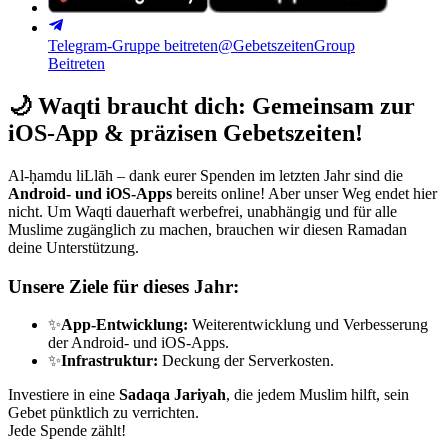
Telegram-Gruppe beitreten
@GebetszeitenGroup
Beitreten
🌙
Waqti braucht dich: Gemeinsam zur
iOS-App & präzisen Gebetszeiten!
Al-ḥamdu liLlāh – dank eurer Spenden im letzten Jahr sind die
Android- und iOS-Apps
bereits online! Aber unser Weg endet hier
nicht. Um Waqti dauerhaft werbefrei, unabhängig und für alle
Muslime zugänglich zu machen, brauchen wir diesen Ramadan
deine Unterstützung.
Unsere Ziele für dieses Jahr:
✨
App-Entwicklung:
Weiterentwicklung und Verbesserung
der Android- und iOS-Apps.
✨
Infrastruktur:
Deckung der Serverkosten.
Investiere in eine
Sadaqa Jariyah
, die jedem Muslim hilft, sein
Gebet pünktlich zu verrichten.
Jede Spende zählt!