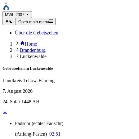
MWL 2007
Open main menu
Über die Gebetszeiten
Home
Brandenburg
Luckenwalde
Gebetszeiten in
Luckenwalde
Landkreis Teltow-Fläming
7. August 2026
24. Safar 1448 AH
Fadschr
(
echter Fadschr
)
(
Anfang Fasten
)
02:51