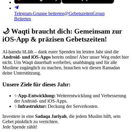
Telegram-Gruppe beitreten
@GebetszeitenGroup
Beitreten
🌙
Waqti braucht dich: Gemeinsam zur
iOS-App & präzisen Gebetszeiten!
Al-ḥamdu liLlāh – dank eurer Spenden im letzten Jahr sind die
Android- und iOS-Apps
bereits online! Aber unser Weg endet hier
nicht. Um Waqti dauerhaft werbefrei, unabhängig und für alle
Muslime zugänglich zu machen, brauchen wir diesen Ramadan
deine Unterstützung.
Unsere Ziele für dieses Jahr:
✨
App-Entwicklung:
Weiterentwicklung und Verbesserung
der Android- und iOS-Apps.
✨
Infrastruktur:
Deckung der Serverkosten.
Investiere in eine
Sadaqa Jariyah
, die jedem Muslim hilft, sein
Gebet pünktlich zu verrichten.
Jede Spende zählt!