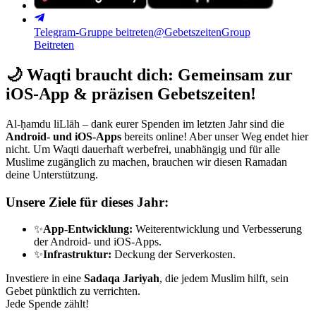
Telegram-Gruppe beitreten
@GebetszeitenGroup
Beitreten
🌙
Waqti braucht dich: Gemeinsam zur
iOS-App & präzisen Gebetszeiten!
Al-ḥamdu liLlāh – dank eurer Spenden im letzten Jahr sind die
Android- und iOS-Apps
bereits online! Aber unser Weg endet hier
nicht. Um Waqti dauerhaft werbefrei, unabhängig und für alle
Muslime zugänglich zu machen, brauchen wir diesen Ramadan
deine Unterstützung.
Unsere Ziele für dieses Jahr:
✨
App-Entwicklung:
Weiterentwicklung und Verbesserung
der Android- und iOS-Apps.
✨
Infrastruktur:
Deckung der Serverkosten.
Investiere in eine
Sadaqa Jariyah
, die jedem Muslim hilft, sein
Gebet pünktlich zu verrichten.
Jede Spende zählt!