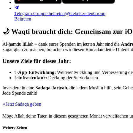
Telegram-Gruppe beitreten
@GebetszeitenGroup
Beitreten
🌙
Waqti braucht dich: Gemeinsam zur iO
Al-ḥamdu liLlāh – dank eurer Spenden im letzten Jahr sind die
Andro
zugänglich zu machen, brauchen wir diesen Ramadan deine Unterstü
Unsere Ziele für dieses Jahr:
✨
App-Entwicklung:
Weiterentwicklung und Verbesserung de
✨
Infrastruktur:
Deckung der Serverkosten.
Investiere in eine
Sadaqa Jariyah
, die jedem Muslim hilft, sein Gebe
Jede Spende zählt!
⭐
Jetzt Sadaqa geben
Möge Allah deine Taten in diesem gesegneten Monat vervielfachen un
Weitere Zeiten