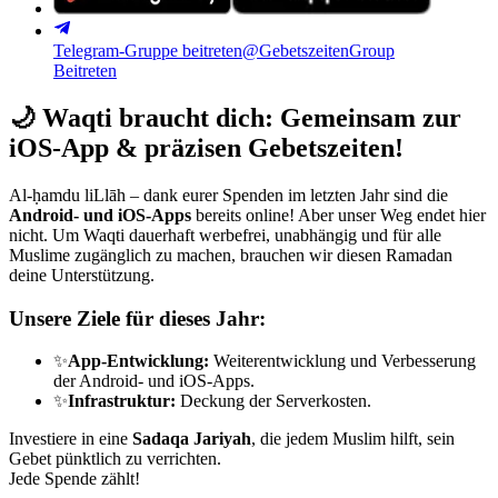
Telegram-Gruppe beitreten
@GebetszeitenGroup
Beitreten
🌙
Waqti braucht dich: Gemeinsam zur
iOS-App & präzisen Gebetszeiten!
Al-ḥamdu liLlāh – dank eurer Spenden im letzten Jahr sind die
Android- und iOS-Apps
bereits online! Aber unser Weg endet hier
nicht. Um Waqti dauerhaft werbefrei, unabhängig und für alle
Muslime zugänglich zu machen, brauchen wir diesen Ramadan
deine Unterstützung.
Unsere Ziele für dieses Jahr:
✨
App-Entwicklung:
Weiterentwicklung und Verbesserung
der Android- und iOS-Apps.
✨
Infrastruktur:
Deckung der Serverkosten.
Investiere in eine
Sadaqa Jariyah
, die jedem Muslim hilft, sein
Gebet pünktlich zu verrichten.
Jede Spende zählt!