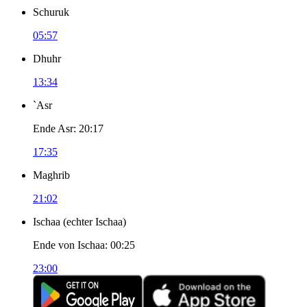
Schuruk
05:57
Dhuhr
13:34
`Asr
Ende Asr
:
20:17
17:35
Maghrib
21:02
Ischaa
(
echter Ischaa
)
Ende von Ischaa
:
00:25
23:00