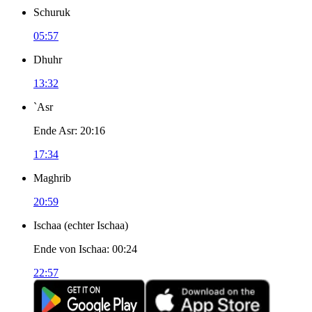
Schuruk
05:57
Dhuhr
13:32
`Asr
Ende Asr
:
20:16
17:34
Maghrib
20:59
Ischaa
(
echter Ischaa
)
Ende von Ischaa
:
00:24
22:57