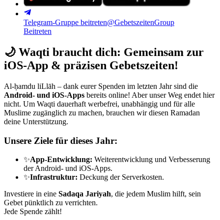
Telegram-Gruppe beitreten
@GebetszeitenGroup
Beitreten
🌙
Waqti braucht dich: Gemeinsam zur
iOS-App & präzisen Gebetszeiten!
Al-ḥamdu liLlāh – dank eurer Spenden im letzten Jahr sind die
Android- und iOS-Apps
bereits online! Aber unser Weg endet hier
nicht. Um Waqti dauerhaft werbefrei, unabhängig und für alle
Muslime zugänglich zu machen, brauchen wir diesen Ramadan
deine Unterstützung.
Unsere Ziele für dieses Jahr:
✨
App-Entwicklung:
Weiterentwicklung und Verbesserung
der Android- und iOS-Apps.
✨
Infrastruktur:
Deckung der Serverkosten.
Investiere in eine
Sadaqa Jariyah
, die jedem Muslim hilft, sein
Gebet pünktlich zu verrichten.
Jede Spende zählt!