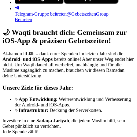
Telegram-Gruppe beitreten
@GebetszeitenGroup
Beitreten
🌙
Waqti braucht dich: Gemeinsam zur
iOS-App & präzisen Gebetszeiten!
Al-ḥamdu liLlāh – dank eurer Spenden im letzten Jahr sind die
Android- und iOS-Apps
bereits online! Aber unser Weg endet hier
nicht. Um Waqti dauerhaft werbefrei, unabhängig und für alle
Muslime zugänglich zu machen, brauchen wir diesen Ramadan
deine Unterstützung.
Unsere Ziele für dieses Jahr:
✨
App-Entwicklung:
Weiterentwicklung und Verbesserung
der Android- und iOS-Apps.
✨
Infrastruktur:
Deckung der Serverkosten.
Investiere in eine
Sadaqa Jariyah
, die jedem Muslim hilft, sein
Gebet pünktlich zu verrichten.
Jede Spende zählt!