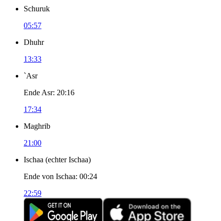
Schuruk
05:57
Dhuhr
13:33
`Asr
Ende Asr
:
20:16
17:34
Maghrib
21:00
Ischaa
(
echter Ischaa
)
Ende von Ischaa
:
00:24
22:59