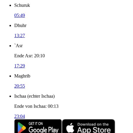
Schuruk
05:49
Dhuhr
13:27
`Asr
Ende Asr
:
20:10
17:29
Maghrib
20:55
Ischaa
(
echter Ischaa
)
Ende von Ischaa
:
00:13
23:04