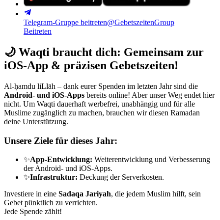
Telegram-Gruppe beitreten
@GebetszeitenGroup
Beitreten
🌙
Waqti braucht dich: Gemeinsam zur
iOS-App & präzisen Gebetszeiten!
Al-ḥamdu liLlāh – dank eurer Spenden im letzten Jahr sind die
Android- und iOS-Apps
bereits online! Aber unser Weg endet hier
nicht. Um Waqti dauerhaft werbefrei, unabhängig und für alle
Muslime zugänglich zu machen, brauchen wir diesen Ramadan
deine Unterstützung.
Unsere Ziele für dieses Jahr:
✨
App-Entwicklung:
Weiterentwicklung und Verbesserung
der Android- und iOS-Apps.
✨
Infrastruktur:
Deckung der Serverkosten.
Investiere in eine
Sadaqa Jariyah
, die jedem Muslim hilft, sein
Gebet pünktlich zu verrichten.
Jede Spende zählt!