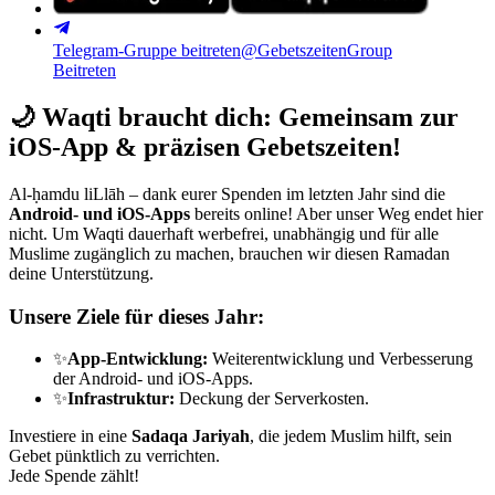
Telegram-Gruppe beitreten
@GebetszeitenGroup
Beitreten
🌙
Waqti braucht dich: Gemeinsam zur
iOS-App & präzisen Gebetszeiten!
Al-ḥamdu liLlāh – dank eurer Spenden im letzten Jahr sind die
Android- und iOS-Apps
bereits online! Aber unser Weg endet hier
nicht. Um Waqti dauerhaft werbefrei, unabhängig und für alle
Muslime zugänglich zu machen, brauchen wir diesen Ramadan
deine Unterstützung.
Unsere Ziele für dieses Jahr:
✨
App-Entwicklung:
Weiterentwicklung und Verbesserung
der Android- und iOS-Apps.
✨
Infrastruktur:
Deckung der Serverkosten.
Investiere in eine
Sadaqa Jariyah
, die jedem Muslim hilft, sein
Gebet pünktlich zu verrichten.
Jede Spende zählt!