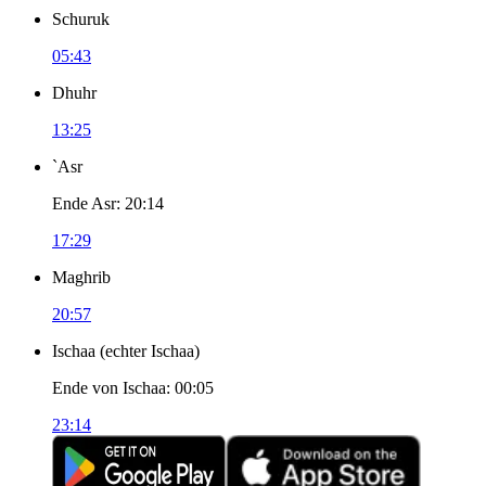
Schuruk
05:43
Dhuhr
13:25
`Asr
Ende Asr
:
20:14
17:29
Maghrib
20:57
Ischaa
(
echter Ischaa
)
Ende von Ischaa
:
00:05
23:14