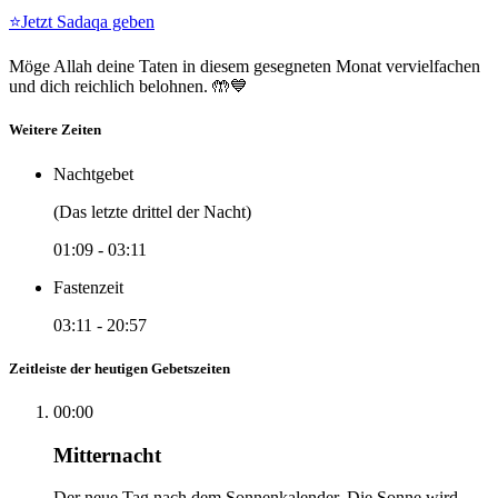
⭐
Jetzt Sadaqa geben
Möge Allah deine Taten in diesem gesegneten Monat vervielfachen
und dich reichlich belohnen. 🤲💙
Weitere Zeiten
Nachtgebet
(Das letzte drittel der Nacht)
01:09
-
03:11
Fastenzeit
03:11
-
20:57
Zeitleiste der heutigen Gebetszeiten
00:00
Mitternacht
Der neue Tag nach dem Sonnenkalender. Die Sonne wird