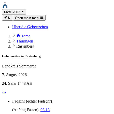
MWL 2007
Open main menu
Über die Gebetszeiten
Home
Thüringen
Rastenberg
Gebetszeiten in
Rastenberg
Landkreis Sömmerda
7. August 2026
24. Safar 1448 AH
Fadschr
(
echter Fadschr
)
(
Anfang Fasten
)
03:13