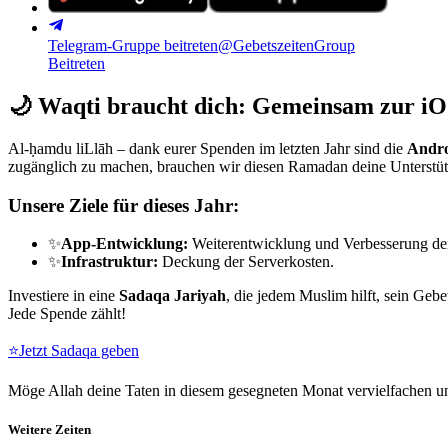
Telegram-Gruppe beitreten
@GebetszeitenGroup
Beitreten
🌙
Waqti braucht dich: Gemeinsam zur iO
Al-ḥamdu liLlāh – dank eurer Spenden im letzten Jahr sind die
Andro
zugänglich zu machen, brauchen wir diesen Ramadan deine Unterstü
Unsere Ziele für dieses Jahr:
✨
App-Entwicklung:
Weiterentwicklung und Verbesserung de
✨
Infrastruktur:
Deckung der Serverkosten.
Investiere in eine
Sadaqa Jariyah
, die jedem Muslim hilft, sein Gebe
Jede Spende zählt!
⭐
Jetzt Sadaqa geben
Möge Allah deine Taten in diesem gesegneten Monat vervielfachen un
Weitere Zeiten