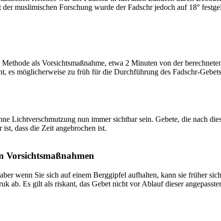
t der muslimischen Forschung wurde der Fadschr jedoch auf 18° festge
 Methode als Vorsichtsmaßnahme, etwa 2 Minuten von der berechneten Fa
t, es möglicherweise zu früh für die Durchführung des Fadschr-Gebets 
e Lichtverschmutzung nun immer sichtbar sein. Gebete, die nach dieser 
ist, dass die Zeit angebrochen ist.
on Vorsichtsmaßnahmen
 aber wenn Sie sich auf einem Berggipfel aufhalten, kann sie früher sic
k ab. Es gilt als riskant, das Gebet nicht vor Ablauf dieser angepasste