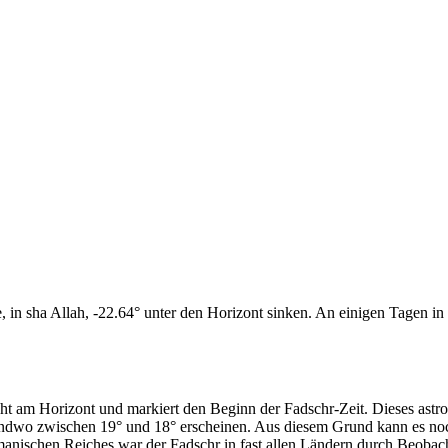
n sha Allah, -22.64° unter den Horizont sinken. An einigen Tagen in d
cht am Horizont und markiert den Beginn der Fadschr-Zeit. Dieses as
endwo zwischen 19° und 18° erscheinen. Aus diesem Grund kann es noch 
anischen Reiches war der Fadschr in fast allen Ländern durch Beobac