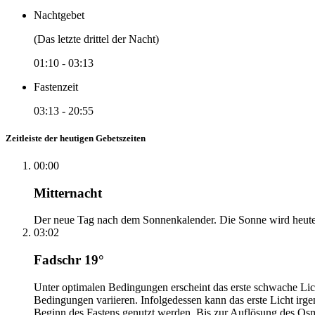
Nachtgebet
(Das letzte drittel der Nacht)
01:10
-
03:13
Fastenzeit
03:13
-
20:55
Zeitleiste der heutigen Gebetszeiten
00:00
Mitternacht
Der neue Tag nach dem Sonnenkalender. Die Sonne wird heute, i
03:02
Fadschr 19°
Unter optimalen Bedingungen erscheint das erste schwache Li
Bedingungen variieren. Infolgedessen kann das erste Licht irg
Beginn des Fastens genutzt werden. Bis zur Auflösung des Osm