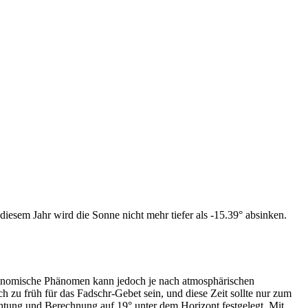
iesem Jahr wird die Sonne nicht mehr tiefer als -15.39° absinken.
tronomische Phänomen kann jedoch je nach atmosphärischen
zu früh für das Fadschr-Gebet sein, und diese Zeit sollte nur zum
htung und Berechnung auf 19° unter dem Horizont festgelegt. Mit