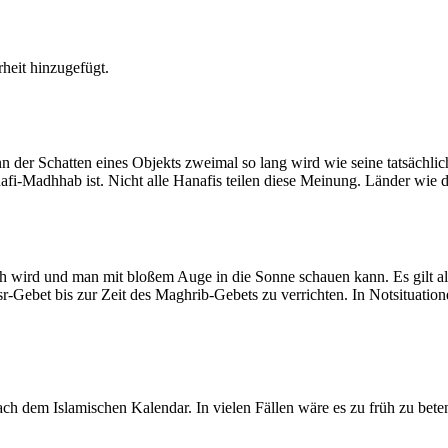
heit hinzugefügt.
der Schatten eines Objekts zweimal so lang wird wie seine tatsächlic
nafi-Madhhab ist. Nicht alle Hanafis teilen diese Meinung. Länder wie
ich wird und man mit bloßem Auge in die Sonne schauen kann. Es gilt a
Asr-Gebet bis zur Zeit des Maghrib-Gebets zu verrichten. In Notsituatio
 dem Islamischen Kalendar. In vielen Fällen wäre es zu früh zu beten