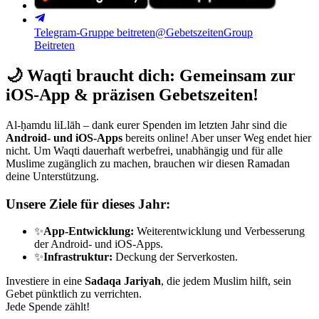
Telegram-Gruppe beitreten
@GebetszeitenGroup
Beitreten
🌙
Waqti braucht dich: Gemeinsam zur
iOS-App & präzisen Gebetszeiten!
Al-ḥamdu liLlāh – dank eurer Spenden im letzten Jahr sind die
Android- und iOS-Apps
bereits online! Aber unser Weg endet hier
nicht. Um Waqti dauerhaft werbefrei, unabhängig und für alle
Muslime zugänglich zu machen, brauchen wir diesen Ramadan
deine Unterstützung.
Unsere Ziele für dieses Jahr:
✨
App-Entwicklung:
Weiterentwicklung und Verbesserung
der Android- und iOS-Apps.
✨
Infrastruktur:
Deckung der Serverkosten.
Investiere in eine
Sadaqa Jariyah
, die jedem Muslim hilft, sein
Gebet pünktlich zu verrichten.
Jede Spende zählt!