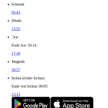
Schuruk
05:43
Dhuhr
13:25
`Asr
Ende Asr
:
20:14
17:29
Maghrib
20:57
Ischaa
(
echter Ischaa
)
Ende von Ischaa
:
00:05
23:15