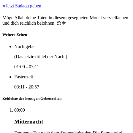
⭐
Jetzt Sadaqa geben
Möge Allah deine Taten in diesem gesegneten Monat vervielfachen
und dich reichlich belohnen. 🤲💙
Weitere Zeiten
Nachtgebet
(Das letzte drittel der Nacht)
01:09
-
03:11
Fastenzeit
03:11
-
20:57
Zeitleiste der heutigen Gebetszeiten
00:00
Mitternacht
Der neue Tag nach dem Sonnenkalender. Die Sonne wird