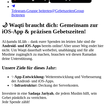
Telegram-Gruppe beitreten
@GebetszeitenGroup
Beitreten
🌙
Waqti braucht dich: Gemeinsam zur
iOS-App & präzisen Gebetszeiten!
Al-ḥamdu liLlāh – dank eurer Spenden im letzten Jahr sind die
Android- und iOS-Apps
bereits online! Aber unser Weg endet hier
nicht. Um Waqti dauerhaft werbefrei, unabhängig und für alle
Muslime zugänglich zu machen, brauchen wir diesen Ramadan
deine Unterstützung.
Unsere Ziele für dieses Jahr:
✨
App-Entwicklung:
Weiterentwicklung und Verbesserung
der Android- und iOS-Apps.
✨
Infrastruktur:
Deckung der Serverkosten.
Investiere in eine
Sadaqa Jariyah
, die jedem Muslim hilft, sein
Gebet pünktlich zu verrichten.
Jede Spende zählt!