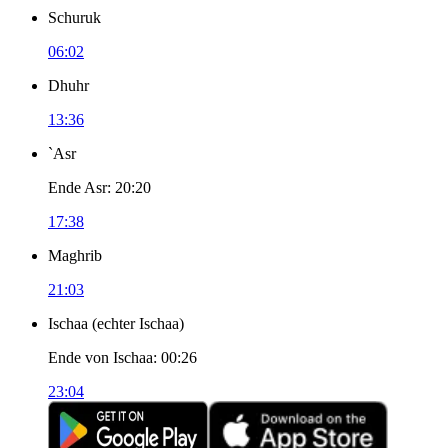
Schuruk
06:02
Dhuhr
13:36
`Asr
Ende Asr
:
20:20
17:38
Maghrib
21:03
Ischaa
(
echter Ischaa
)
Ende von Ischaa
:
00:26
23:04