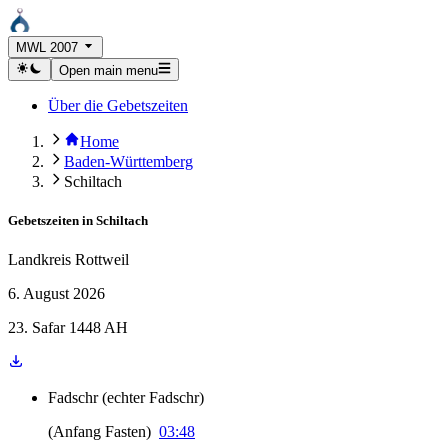
MWL 2007
Open main menu
Über die Gebetszeiten
Home
Baden-Württemberg
Schiltach
Gebetszeiten in
Schiltach
Landkreis Rottweil
6. August 2026
23. Safar 1448 AH
Fadschr
(
echter Fadschr
)
(
Anfang Fasten
)
03:48