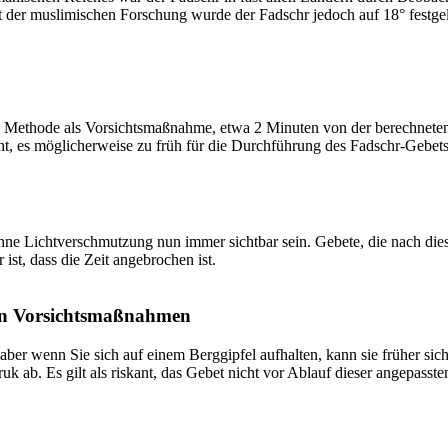
t der muslimischen Forschung wurde der Fadschr jedoch auf 18° festge
 Methode als Vorsichtsmaßnahme, etwa 2 Minuten von der berechneten Fa
t, es möglicherweise zu früh für die Durchführung des Fadschr-Gebets 
e Lichtverschmutzung nun immer sichtbar sein. Gebete, die nach dieser 
ist, dass die Zeit angebrochen ist.
on Vorsichtsmaßnahmen
 aber wenn Sie sich auf einem Berggipfel aufhalten, kann sie früher sic
k ab. Es gilt als riskant, das Gebet nicht vor Ablauf dieser angepasste