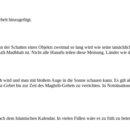
heit hinzugefügt.
der Schatten eines Objekts zweimal so lang wird wie seine tatsächlic
nafi-Madhhab ist. Nicht alle Hanafis teilen diese Meinung. Länder wie
ich wird und man mit bloßem Auge in die Sonne schauen kann. Es gilt a
Asr-Gebet bis zur Zeit des Maghrib-Gebets zu verrichten. In Notsituatio
 dem Islamischen Kalendar. In vielen Fällen wäre es zu früh zu beten