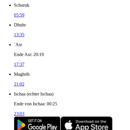
Schuruk
05:59
Dhuhr
13:35
`Asr
Ende Asr
:
20:19
17:37
Maghrib
21:02
Ischaa
(
echter Ischaa
)
Ende von Ischaa
:
00:25
23:03