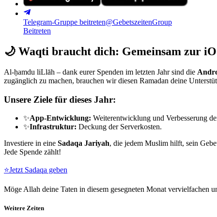
Telegram-Gruppe beitreten
@GebetszeitenGroup
Beitreten
🌙
Waqti braucht dich: Gemeinsam zur iO
Al-ḥamdu liLlāh – dank eurer Spenden im letzten Jahr sind die
Andro
zugänglich zu machen, brauchen wir diesen Ramadan deine Unterstü
Unsere Ziele für dieses Jahr:
✨
App-Entwicklung:
Weiterentwicklung und Verbesserung de
✨
Infrastruktur:
Deckung der Serverkosten.
Investiere in eine
Sadaqa Jariyah
, die jedem Muslim hilft, sein Gebe
Jede Spende zählt!
⭐
Jetzt Sadaqa geben
Möge Allah deine Taten in diesem gesegneten Monat vervielfachen un
Weitere Zeiten