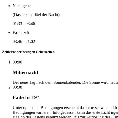
Nachtgebet
(Das letzte drittel der Nacht)
01:33
-
03:46
Fastenzeit
03:46
-
21:02
Zeitleiste der heutigen Gebetszeiten
00:00
Mitternacht
Der neue Tag nach dem Sonnenkalender. Die Sonne wird heute, i
03:38
Fadschr 19°
Unter optimalen Bedingungen erscheint das erste schwache Li
Bedingungen variieren. Infolgedessen kann das erste Licht irg
Beginn des Fastens genutzt werden. Bis zur Auflösung des Osm