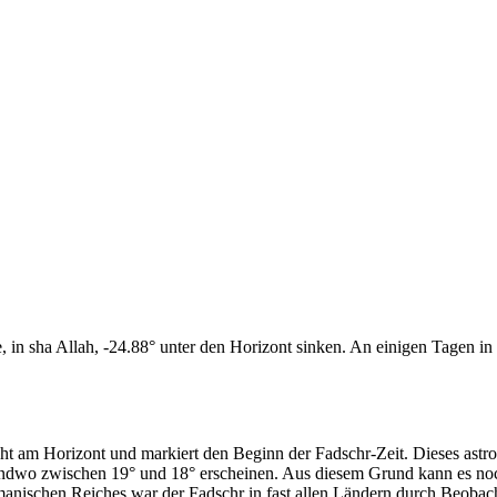
n sha Allah, -24.88° unter den Horizont sinken. An einigen Tagen in d
cht am Horizont und markiert den Beginn der Fadschr-Zeit. Dieses as
endwo zwischen 19° und 18° erscheinen. Aus diesem Grund kann es noch 
anischen Reiches war der Fadschr in fast allen Ländern durch Beobac