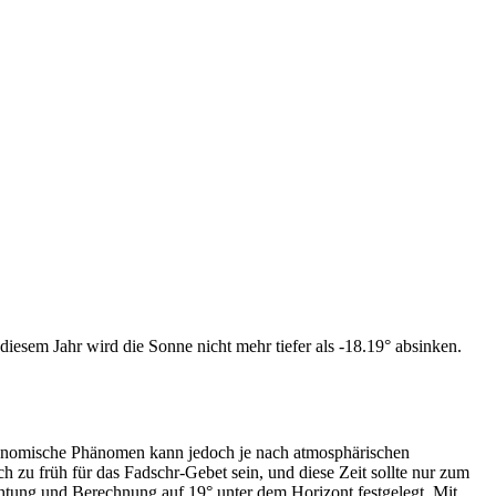
iesem Jahr wird die Sonne nicht mehr tiefer als -18.19° absinken.
tronomische Phänomen kann jedoch je nach atmosphärischen
zu früh für das Fadschr-Gebet sein, und diese Zeit sollte nur zum
htung und Berechnung auf 19° unter dem Horizont festgelegt. Mit