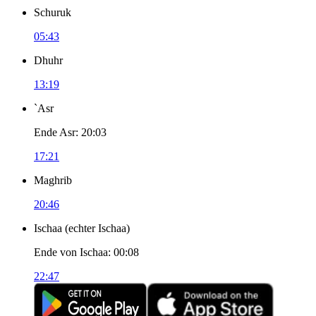
Schuruk
05:43
Dhuhr
13:19
`Asr
Ende Asr
:
20:03
17:21
Maghrib
20:46
Ischaa
(
echter Ischaa
)
Ende von Ischaa
:
00:08
22:47