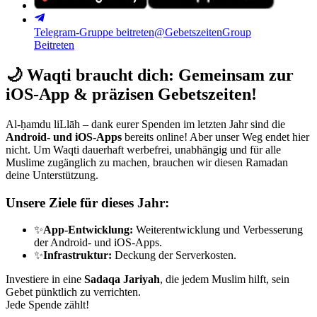
Telegram-Gruppe beitreten
@GebetszeitenGroup
Beitreten
🌙
Waqti braucht dich: Gemeinsam zur
iOS-App & präzisen Gebetszeiten!
Al-ḥamdu liLlāh – dank eurer Spenden im letzten Jahr sind die
Android- und iOS-Apps
bereits online! Aber unser Weg endet hier
nicht. Um Waqti dauerhaft werbefrei, unabhängig und für alle
Muslime zugänglich zu machen, brauchen wir diesen Ramadan
deine Unterstützung.
Unsere Ziele für dieses Jahr:
✨
App-Entwicklung:
Weiterentwicklung und Verbesserung
der Android- und iOS-Apps.
✨
Infrastruktur:
Deckung der Serverkosten.
Investiere in eine
Sadaqa Jariyah
, die jedem Muslim hilft, sein
Gebet pünktlich zu verrichten.
Jede Spende zählt!