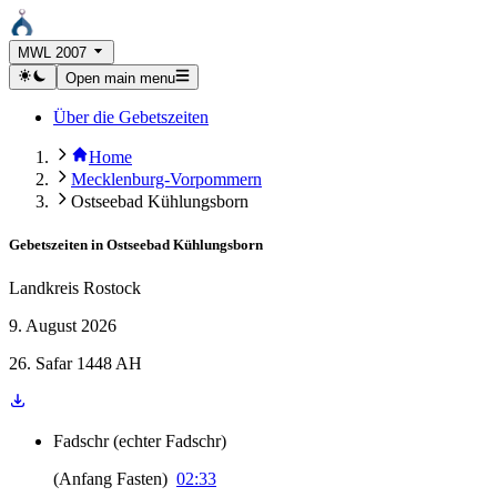
MWL 2007
Open main menu
Über die Gebetszeiten
Home
Mecklenburg-Vorpommern
Ostseebad Kühlungsborn
Gebetszeiten in
Ostseebad Kühlungsborn
Landkreis Rostock
9. August 2026
26. Safar 1448 AH
Fadschr
(
echter Fadschr
)
(
Anfang Fasten
)
02:33