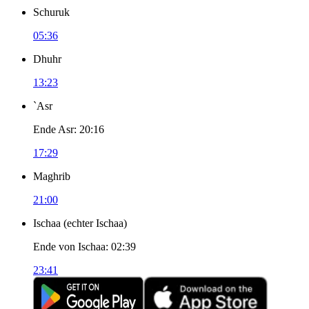
Schuruk
05:36
Dhuhr
13:23
`Asr
Ende Asr
:
20:16
17:29
Maghrib
21:00
Ischaa
(
echter Ischaa
)
Ende von Ischaa
:
02:39
23:41