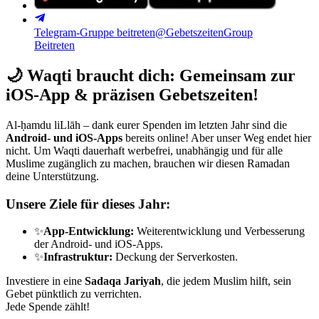
Telegram-Gruppe beitreten
@GebetszeitenGroup
Beitreten
🌙
Waqti braucht dich: Gemeinsam zur
iOS-App & präzisen Gebetszeiten!
Al-ḥamdu liLlāh – dank eurer Spenden im letzten Jahr sind die
Android- und iOS-Apps
bereits online! Aber unser Weg endet hier
nicht. Um Waqti dauerhaft werbefrei, unabhängig und für alle
Muslime zugänglich zu machen, brauchen wir diesen Ramadan
deine Unterstützung.
Unsere Ziele für dieses Jahr:
✨
App-Entwicklung:
Weiterentwicklung und Verbesserung
der Android- und iOS-Apps.
✨
Infrastruktur:
Deckung der Serverkosten.
Investiere in eine
Sadaqa Jariyah
, die jedem Muslim hilft, sein
Gebet pünktlich zu verrichten.
Jede Spende zählt!