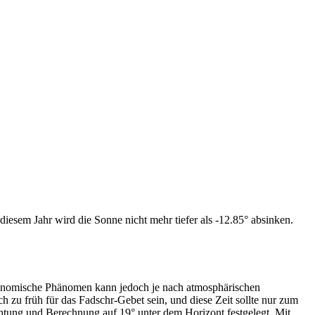
iesem Jahr wird die Sonne nicht mehr tiefer als -12.85° absinken.
tronomische Phänomen kann jedoch je nach atmosphärischen
zu früh für das Fadschr-Gebet sein, und diese Zeit sollte nur zum
htung und Berechnung auf 19° unter dem Horizont festgelegt. Mit