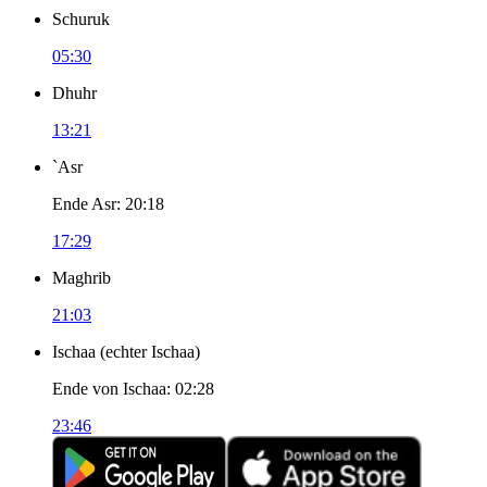
Schuruk
05:30
Dhuhr
13:21
`Asr
Ende Asr
:
20:18
17:29
Maghrib
21:03
Ischaa
(
echter Ischaa
)
Ende von Ischaa
:
02:28
23:46