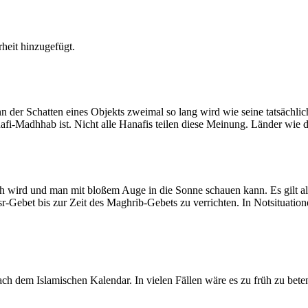
heit hinzugefügt.
der Schatten eines Objekts zweimal so lang wird wie seine tatsächlic
nafi-Madhhab ist. Nicht alle Hanafis teilen diese Meinung. Länder wie
ich wird und man mit bloßem Auge in die Sonne schauen kann. Es gilt a
Asr-Gebet bis zur Zeit des Maghrib-Gebets zu verrichten. In Notsituatio
 dem Islamischen Kalendar. In vielen Fällen wäre es zu früh zu beten