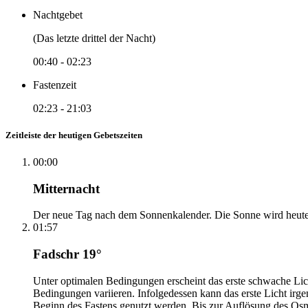
Nachtgebet
(Das letzte drittel der Nacht)
00:40
-
02:23
Fastenzeit
02:23
-
21:03
Zeitleiste der heutigen Gebetszeiten
00:00
Mitternacht
Der neue Tag nach dem Sonnenkalender. Die Sonne wird heute, i
01:57
Fadschr 19°
Unter optimalen Bedingungen erscheint das erste schwache Li
Bedingungen variieren. Infolgedessen kann das erste Licht irg
Beginn des Fastens genutzt werden. Bis zur Auflösung des Osm