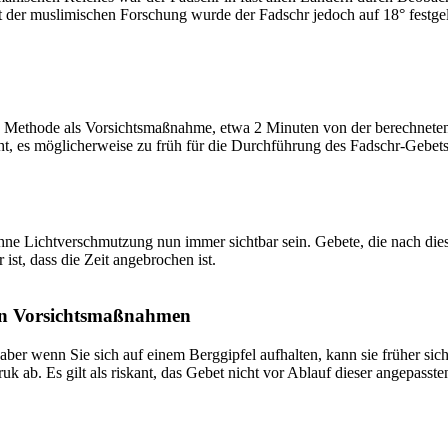
t der muslimischen Forschung wurde der Fadschr jedoch auf 18° festge
 Methode als Vorsichtsmaßnahme, etwa 2 Minuten von der berechneten Fa
t, es möglicherweise zu früh für die Durchführung des Fadschr-Gebets 
e Lichtverschmutzung nun immer sichtbar sein. Gebete, die nach dieser 
ist, dass die Zeit angebrochen ist.
on Vorsichtsmaßnahmen
 aber wenn Sie sich auf einem Berggipfel aufhalten, kann sie früher sic
k ab. Es gilt als riskant, das Gebet nicht vor Ablauf dieser angepasste