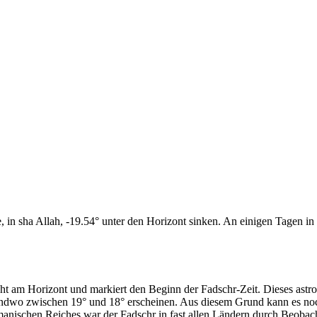
n sha Allah, -19.54° unter den Horizont sinken. An einigen Tagen in d
cht am Horizont und markiert den Beginn der Fadschr-Zeit. Dieses as
endwo zwischen 19° und 18° erscheinen. Aus diesem Grund kann es noch 
anischen Reiches war der Fadschr in fast allen Ländern durch Beobac