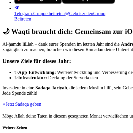
Telegram-Gruppe beitreten
@GebetszeitenGroup
Beitreten
🌙
Waqti braucht dich: Gemeinsam zur iO
Al-ḥamdu liLlāh – dank eurer Spenden im letzten Jahr sind die
Andro
zugänglich zu machen, brauchen wir diesen Ramadan deine Unterstü
Unsere Ziele für dieses Jahr:
✨
App-Entwicklung:
Weiterentwicklung und Verbesserung de
✨
Infrastruktur:
Deckung der Serverkosten.
Investiere in eine
Sadaqa Jariyah
, die jedem Muslim hilft, sein Gebe
Jede Spende zählt!
⭐
Jetzt Sadaqa geben
Möge Allah deine Taten in diesem gesegneten Monat vervielfachen un
Weitere Zeiten