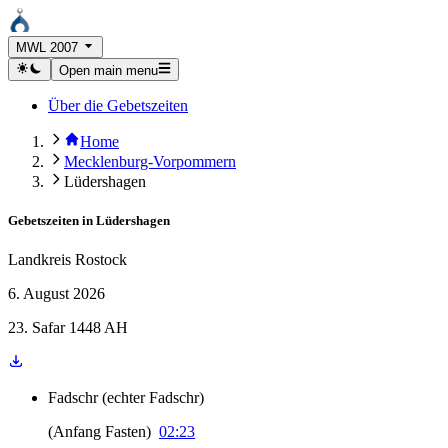
MWL 2007
Open main menu
Über die Gebetszeiten
Home
Mecklenburg-Vorpommern
Lüdershagen
Gebetszeiten in
Lüdershagen
Landkreis Rostock
6. August 2026
23. Safar 1448 AH
Fadschr
(
echter Fadschr
)
(
Anfang Fasten
)
02:23