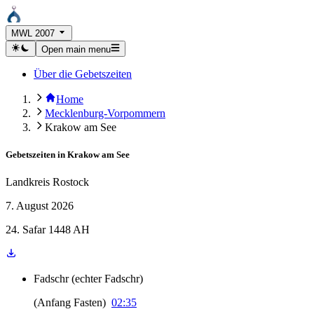
MWL 2007
Open main menu
Über die Gebetszeiten
Home
Mecklenburg-Vorpommern
Krakow am See
Gebetszeiten in
Krakow am See
Landkreis Rostock
7. August 2026
24. Safar 1448 AH
Fadschr
(
echter Fadschr
)
(
Anfang Fasten
)
02:35