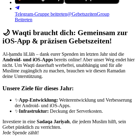
Telegram-Gruppe beitreten
@GebetszeitenGroup
Beitreten
🌙
Waqti braucht dich: Gemeinsam zur
iOS-App & präzisen Gebetszeiten!
Al-ḥamdu liLlāh – dank eurer Spenden im letzten Jahr sind die
Android- und iOS-Apps
bereits online! Aber unser Weg endet hier
nicht. Um Waqti dauerhaft werbefrei, unabhängig und für alle
Muslime zugänglich zu machen, brauchen wir diesen Ramadan
deine Unterstützung.
Unsere Ziele für dieses Jahr:
✨
App-Entwicklung:
Weiterentwicklung und Verbesserung
der Android- und iOS-Apps.
✨
Infrastruktur:
Deckung der Serverkosten.
Investiere in eine
Sadaqa Jariyah
, die jedem Muslim hilft, sein
Gebet pünktlich zu verrichten.
Jede Spende zählt!