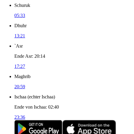
Schuruk
05:33
Dhuhr
13:21
`Asr
Ende Asr
:
20:14
17:27
Maghrib
20:59
Ischaa
(
echter Ischaa
)
Ende von Ischaa
:
02:40
23:36