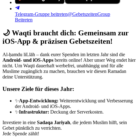
Telegram-Gruppe beitreten
@GebetszeitenGroup
Beitreten
🌙
Waqti braucht dich: Gemeinsam zur
iOS-App & präzisen Gebetszeiten!
Al-ḥamdu liLlāh – dank eurer Spenden im letzten Jahr sind die
Android- und iOS-Apps
bereits online! Aber unser Weg endet hier
nicht. Um Waqti dauerhaft werbefrei, unabhängig und für alle
Muslime zugänglich zu machen, brauchen wir diesen Ramadan
deine Unterstützung.
Unsere Ziele für dieses Jahr:
✨
App-Entwicklung:
Weiterentwicklung und Verbesserung
der Android- und iOS-Apps.
✨
Infrastruktur:
Deckung der Serverkosten.
Investiere in eine
Sadaqa Jariyah
, die jedem Muslim hilft, sein
Gebet pünktlich zu verrichten.
Jede Spende zählt!