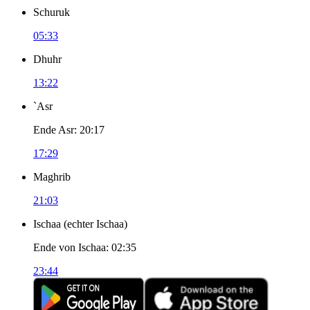
Schuruk
05:33
Dhuhr
13:22
`Asr
Ende Asr
:
20:17
17:29
Maghrib
21:03
Ischaa
(
echter Ischaa
)
Ende von Ischaa
:
02:35
23:44