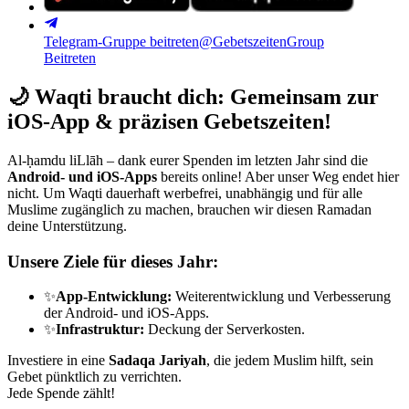
Telegram-Gruppe beitreten
@GebetszeitenGroup
Beitreten
🌙
Waqti braucht dich: Gemeinsam zur
iOS-App & präzisen Gebetszeiten!
Al-ḥamdu liLlāh – dank eurer Spenden im letzten Jahr sind die
Android- und iOS-Apps
bereits online! Aber unser Weg endet hier
nicht. Um Waqti dauerhaft werbefrei, unabhängig und für alle
Muslime zugänglich zu machen, brauchen wir diesen Ramadan
deine Unterstützung.
Unsere Ziele für dieses Jahr:
✨
App-Entwicklung:
Weiterentwicklung und Verbesserung
der Android- und iOS-Apps.
✨
Infrastruktur:
Deckung der Serverkosten.
Investiere in eine
Sadaqa Jariyah
, die jedem Muslim hilft, sein
Gebet pünktlich zu verrichten.
Jede Spende zählt!