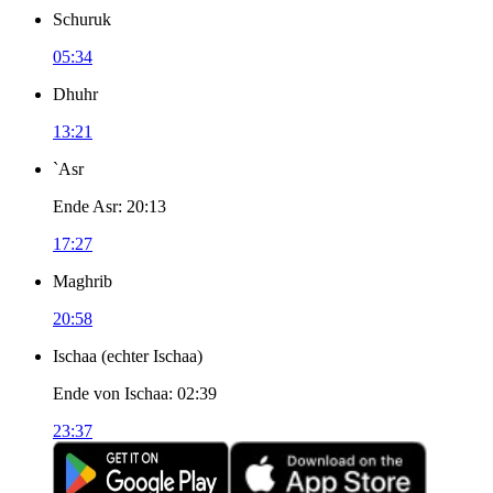
Schuruk
05:34
Dhuhr
13:21
`Asr
Ende Asr
:
20:13
17:27
Maghrib
20:58
Ischaa
(
echter Ischaa
)
Ende von Ischaa
:
02:39
23:37