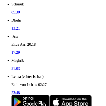
Schuruk
05:30
Dhuhr
13:21
`Asr
Ende Asr
:
20:18
17:29
Maghrib
21:03
Ischaa
(
echter Ischaa
)
Ende von Ischaa
:
02:27
23:48