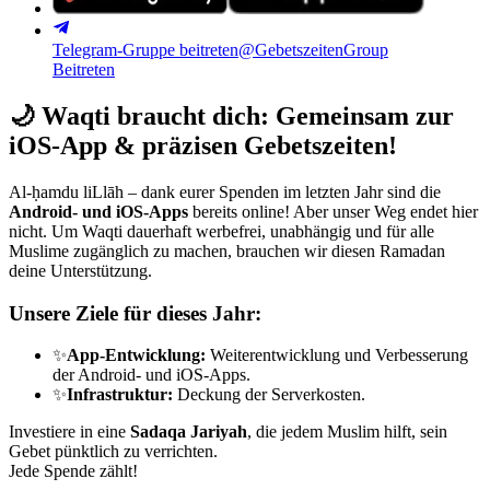
Telegram-Gruppe beitreten
@GebetszeitenGroup
Beitreten
🌙
Waqti braucht dich: Gemeinsam zur
iOS-App & präzisen Gebetszeiten!
Al-ḥamdu liLlāh – dank eurer Spenden im letzten Jahr sind die
Android- und iOS-Apps
bereits online! Aber unser Weg endet hier
nicht. Um Waqti dauerhaft werbefrei, unabhängig und für alle
Muslime zugänglich zu machen, brauchen wir diesen Ramadan
deine Unterstützung.
Unsere Ziele für dieses Jahr:
✨
App-Entwicklung:
Weiterentwicklung und Verbesserung
der Android- und iOS-Apps.
✨
Infrastruktur:
Deckung der Serverkosten.
Investiere in eine
Sadaqa Jariyah
, die jedem Muslim hilft, sein
Gebet pünktlich zu verrichten.
Jede Spende zählt!