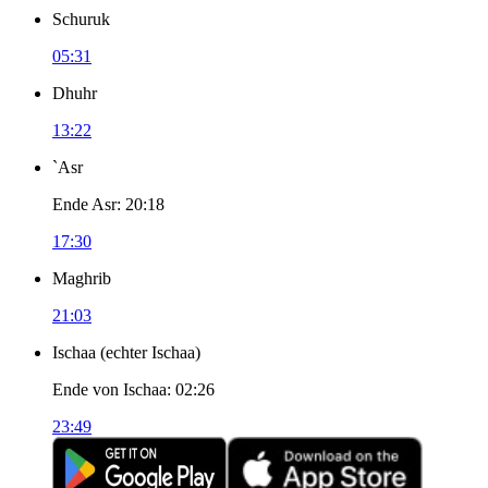
Schuruk
05:31
Dhuhr
13:22
`Asr
Ende Asr
:
20:18
17:30
Maghrib
21:03
Ischaa
(
echter Ischaa
)
Ende von Ischaa
:
02:26
23:49