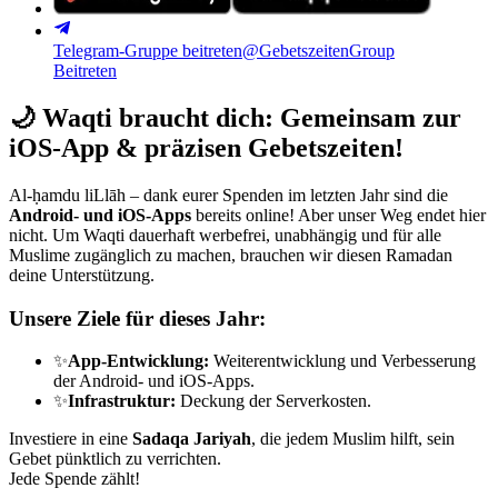
Telegram-Gruppe beitreten
@GebetszeitenGroup
Beitreten
🌙
Waqti braucht dich: Gemeinsam zur
iOS-App & präzisen Gebetszeiten!
Al-ḥamdu liLlāh – dank eurer Spenden im letzten Jahr sind die
Android- und iOS-Apps
bereits online! Aber unser Weg endet hier
nicht. Um Waqti dauerhaft werbefrei, unabhängig und für alle
Muslime zugänglich zu machen, brauchen wir diesen Ramadan
deine Unterstützung.
Unsere Ziele für dieses Jahr:
✨
App-Entwicklung:
Weiterentwicklung und Verbesserung
der Android- und iOS-Apps.
✨
Infrastruktur:
Deckung der Serverkosten.
Investiere in eine
Sadaqa Jariyah
, die jedem Muslim hilft, sein
Gebet pünktlich zu verrichten.
Jede Spende zählt!