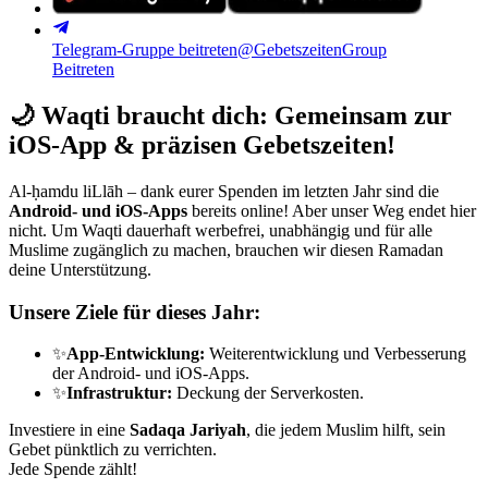
Telegram-Gruppe beitreten
@GebetszeitenGroup
Beitreten
🌙
Waqti braucht dich: Gemeinsam zur
iOS-App & präzisen Gebetszeiten!
Al-ḥamdu liLlāh – dank eurer Spenden im letzten Jahr sind die
Android- und iOS-Apps
bereits online! Aber unser Weg endet hier
nicht. Um Waqti dauerhaft werbefrei, unabhängig und für alle
Muslime zugänglich zu machen, brauchen wir diesen Ramadan
deine Unterstützung.
Unsere Ziele für dieses Jahr:
✨
App-Entwicklung:
Weiterentwicklung und Verbesserung
der Android- und iOS-Apps.
✨
Infrastruktur:
Deckung der Serverkosten.
Investiere in eine
Sadaqa Jariyah
, die jedem Muslim hilft, sein
Gebet pünktlich zu verrichten.
Jede Spende zählt!