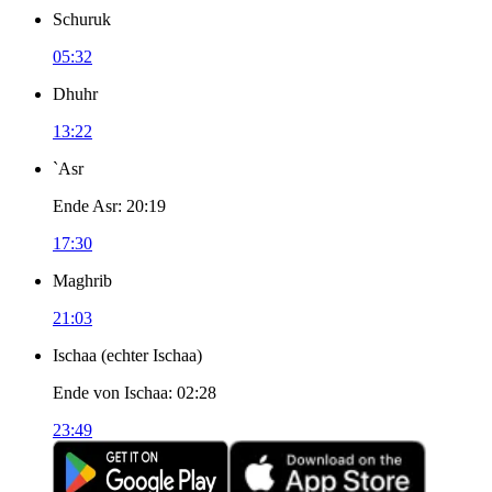
Schuruk
05:32
Dhuhr
13:22
`Asr
Ende Asr
:
20:19
17:30
Maghrib
21:03
Ischaa
(
echter Ischaa
)
Ende von Ischaa
:
02:28
23:49