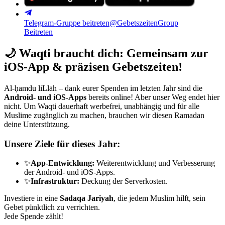
Telegram-Gruppe beitreten
@GebetszeitenGroup
Beitreten
🌙
Waqti braucht dich: Gemeinsam zur
iOS-App & präzisen Gebetszeiten!
Al-ḥamdu liLlāh – dank eurer Spenden im letzten Jahr sind die
Android- und iOS-Apps
bereits online! Aber unser Weg endet hier
nicht. Um Waqti dauerhaft werbefrei, unabhängig und für alle
Muslime zugänglich zu machen, brauchen wir diesen Ramadan
deine Unterstützung.
Unsere Ziele für dieses Jahr:
✨
App-Entwicklung:
Weiterentwicklung und Verbesserung
der Android- und iOS-Apps.
✨
Infrastruktur:
Deckung der Serverkosten.
Investiere in eine
Sadaqa Jariyah
, die jedem Muslim hilft, sein
Gebet pünktlich zu verrichten.
Jede Spende zählt!