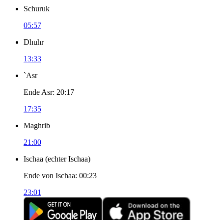
Schuruk
05:57
Dhuhr
13:33
`Asr
Ende Asr
:
20:17
17:35
Maghrib
21:00
Ischaa
(
echter Ischaa
)
Ende von Ischaa
:
00:23
23:01