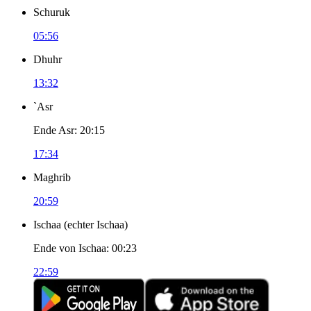
Schuruk
05:56
Dhuhr
13:32
`Asr
Ende Asr
:
20:15
17:34
Maghrib
20:59
Ischaa
(
echter Ischaa
)
Ende von Ischaa
:
00:23
22:59