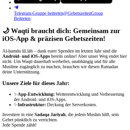
Telegram-Gruppe beitreten
@GebetszeitenGroup
Beitreten
🌙
Waqti braucht dich: Gemeinsam zur
iOS-App & präzisen Gebetszeiten!
Al-ḥamdu liLlāh – dank eurer Spenden im letzten Jahr sind die
Android- und iOS-Apps
bereits online! Aber unser Weg endet hier
nicht. Um Waqti dauerhaft werbefrei, unabhängig und für alle
Muslime zugänglich zu machen, brauchen wir diesen Ramadan
deine Unterstützung.
Unsere Ziele für dieses Jahr:
✨
App-Entwicklung:
Weiterentwicklung und Verbesserung
der Android- und iOS-Apps.
✨
Infrastruktur:
Deckung der Serverkosten.
Investiere in eine
Sadaqa Jariyah
, die jedem Muslim hilft, sein
Gebet pünktlich zu verrichten.
Jede Spende zählt!