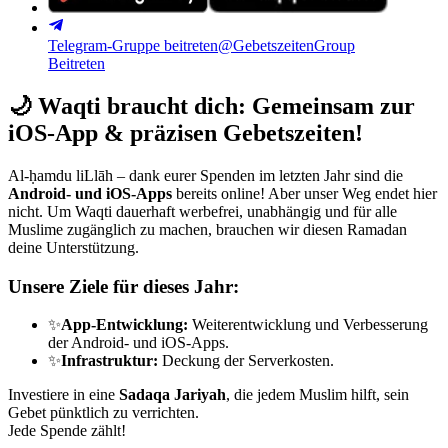
Telegram-Gruppe beitreten
@GebetszeitenGroup
Beitreten
🌙
Waqti braucht dich: Gemeinsam zur
iOS-App & präzisen Gebetszeiten!
Al-ḥamdu liLlāh – dank eurer Spenden im letzten Jahr sind die
Android- und iOS-Apps
bereits online! Aber unser Weg endet hier
nicht. Um Waqti dauerhaft werbefrei, unabhängig und für alle
Muslime zugänglich zu machen, brauchen wir diesen Ramadan
deine Unterstützung.
Unsere Ziele für dieses Jahr:
✨
App-Entwicklung:
Weiterentwicklung und Verbesserung
der Android- und iOS-Apps.
✨
Infrastruktur:
Deckung der Serverkosten.
Investiere in eine
Sadaqa Jariyah
, die jedem Muslim hilft, sein
Gebet pünktlich zu verrichten.
Jede Spende zählt!