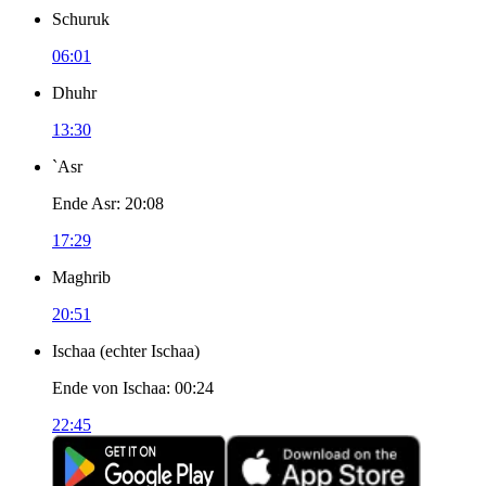
Schuruk
06:01
Dhuhr
13:30
`Asr
Ende Asr
:
20:08
17:29
Maghrib
20:51
Ischaa
(
echter Ischaa
)
Ende von Ischaa
:
00:24
22:45