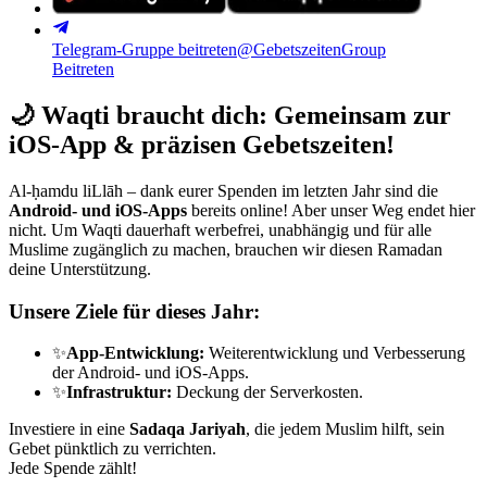
Telegram-Gruppe beitreten
@GebetszeitenGroup
Beitreten
🌙
Waqti braucht dich: Gemeinsam zur
iOS-App & präzisen Gebetszeiten!
Al-ḥamdu liLlāh – dank eurer Spenden im letzten Jahr sind die
Android- und iOS-Apps
bereits online! Aber unser Weg endet hier
nicht. Um Waqti dauerhaft werbefrei, unabhängig und für alle
Muslime zugänglich zu machen, brauchen wir diesen Ramadan
deine Unterstützung.
Unsere Ziele für dieses Jahr:
✨
App-Entwicklung:
Weiterentwicklung und Verbesserung
der Android- und iOS-Apps.
✨
Infrastruktur:
Deckung der Serverkosten.
Investiere in eine
Sadaqa Jariyah
, die jedem Muslim hilft, sein
Gebet pünktlich zu verrichten.
Jede Spende zählt!