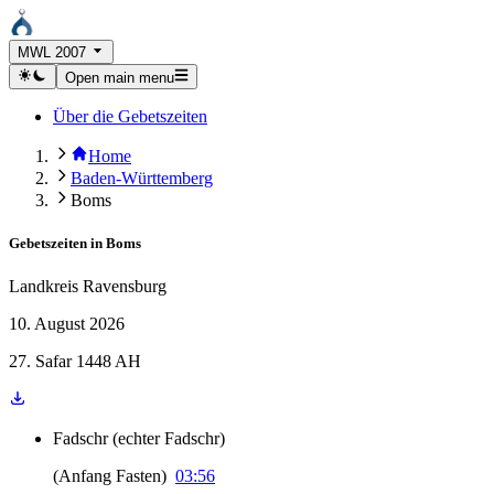
MWL 2007
Open main menu
Über die Gebetszeiten
Home
Baden-Württemberg
Boms
Gebetszeiten in
Boms
Landkreis Ravensburg
10. August 2026
27. Safar 1448 AH
Fadschr
(
echter Fadschr
)
(
Anfang Fasten
)
03:56