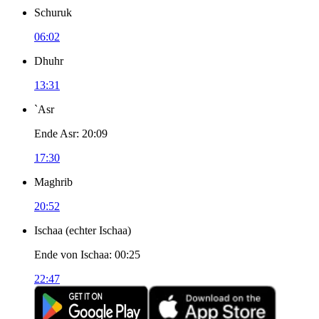
Schuruk
06:02
Dhuhr
13:31
`Asr
Ende Asr
:
20:09
17:30
Maghrib
20:52
Ischaa
(
echter Ischaa
)
Ende von Ischaa
:
00:25
22:47