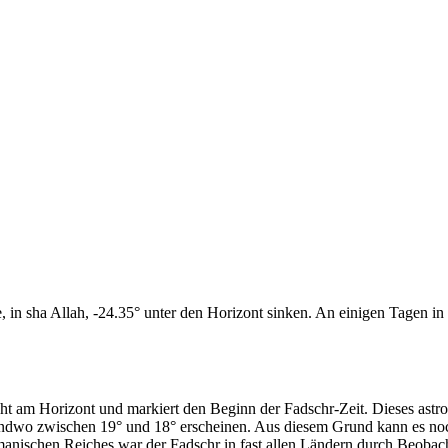
n sha Allah, -24.35° unter den Horizont sinken. An einigen Tagen in d
cht am Horizont und markiert den Beginn der Fadschr-Zeit. Dieses as
endwo zwischen 19° und 18° erscheinen. Aus diesem Grund kann es noch 
anischen Reiches war der Fadschr in fast allen Ländern durch Beobac