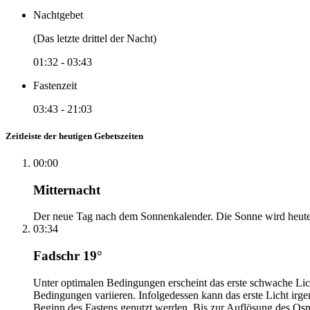
Nachtgebet
(Das letzte drittel der Nacht)
01:32
-
03:43
Fastenzeit
03:43
-
21:03
Zeitleiste der heutigen Gebetszeiten
00:00
Mitternacht
Der neue Tag nach dem Sonnenkalender. Die Sonne wird heute, i
03:34
Fadschr 19°
Unter optimalen Bedingungen erscheint das erste schwache Li
Bedingungen variieren. Infolgedessen kann das erste Licht irg
Beginn des Fastens genutzt werden. Bis zur Auflösung des Osm