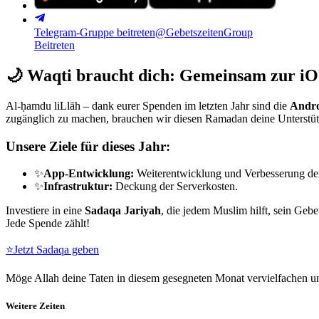
Telegram-Gruppe beitreten
@GebetszeitenGroup
Beitreten
🌙
Waqti braucht dich: Gemeinsam zur iO
Al-ḥamdu liLlāh – dank eurer Spenden im letzten Jahr sind die
Andro
zugänglich zu machen, brauchen wir diesen Ramadan deine Unterstü
Unsere Ziele für dieses Jahr:
✨
App-Entwicklung:
Weiterentwicklung und Verbesserung de
✨
Infrastruktur:
Deckung der Serverkosten.
Investiere in eine
Sadaqa Jariyah
, die jedem Muslim hilft, sein Gebe
Jede Spende zählt!
⭐
Jetzt Sadaqa geben
Möge Allah deine Taten in diesem gesegneten Monat vervielfachen un
Weitere Zeiten