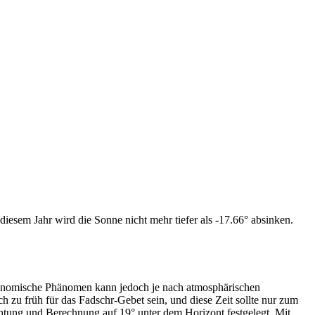
iesem Jahr wird die Sonne nicht mehr tiefer als -17.66° absinken.
tronomische Phänomen kann jedoch je nach atmosphärischen
zu früh für das Fadschr-Gebet sein, und diese Zeit sollte nur zum
htung und Berechnung auf 19° unter dem Horizont festgelegt. Mit