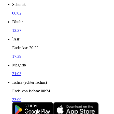
Schuruk
06:02
Dhuhr
13:37
`Asr
Ende Asr
:
20:22
17:39
Maghrib
21:03
Ischaa
(
echter Ischaa
)
Ende von Ischaa
:
00:24
23:09