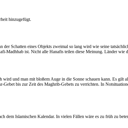
heit hinzugefügt.
der Schatten eines Objekts zweimal so lang wird wie seine tatsächlic
nafi-Madhhab ist. Nicht alle Hanafis teilen diese Meinung. Länder wie
ich wird und man mit bloßem Auge in die Sonne schauen kann. Es gilt a
Asr-Gebet bis zur Zeit des Maghrib-Gebets zu verrichten. In Notsituatio
 dem Islamischen Kalendar. In vielen Fällen wäre es zu früh zu beten