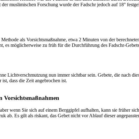
t der muslimischen Forschung wurde der Fadschr jedoch auf 18° festge
 Methode als Vorsichtsmaßnahme, etwa 2 Minuten von der berechneten Fa
t, es möglicherweise zu früh für die Durchführung des Fadschr-Gebets 
e Lichtverschmutzung nun immer sichtbar sein. Gebete, die nach dieser 
ist, dass die Zeit angebrochen ist.
on Vorsichtsmaßnahmen
 aber wenn Sie sich auf einem Berggipfel aufhalten, kann sie früher sic
k ab. Es gilt als riskant, das Gebet nicht vor Ablauf dieser angepasste