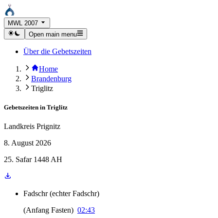
MWL 2007
Open main menu
Über die Gebetszeiten
Home
Brandenburg
Triglitz
Gebetszeiten in
Triglitz
Landkreis Prignitz
8. August 2026
25. Safar 1448 AH
Fadschr
(
echter Fadschr
)
(
Anfang Fasten
)
02:43