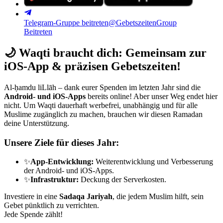
Telegram-Gruppe beitreten
@GebetszeitenGroup
Beitreten
🌙
Waqti braucht dich: Gemeinsam zur
iOS-App & präzisen Gebetszeiten!
Al-ḥamdu liLlāh – dank eurer Spenden im letzten Jahr sind die
Android- und iOS-Apps
bereits online! Aber unser Weg endet hier
nicht. Um Waqti dauerhaft werbefrei, unabhängig und für alle
Muslime zugänglich zu machen, brauchen wir diesen Ramadan
deine Unterstützung.
Unsere Ziele für dieses Jahr:
✨
App-Entwicklung:
Weiterentwicklung und Verbesserung
der Android- und iOS-Apps.
✨
Infrastruktur:
Deckung der Serverkosten.
Investiere in eine
Sadaqa Jariyah
, die jedem Muslim hilft, sein
Gebet pünktlich zu verrichten.
Jede Spende zählt!