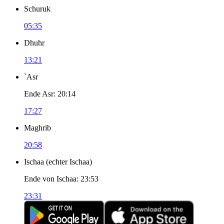
Schuruk
05:35
Dhuhr
13:21
`Asr
Ende Asr
:
20:14
17:27
Maghrib
20:58
Ischaa
(
echter Ischaa
)
Ende von Ischaa
:
23:53
23:31