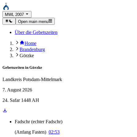
MWL 2007
Open main menu
Über die Gebetszeiten
Home
Brandenburg
Görzke
Gebetszeiten in
Görzke
Landkreis Potsdam-Mittelmark
7. August 2026
24. Safar 1448 AH
Fadschr
(
echter Fadschr
)
(
Anfang Fasten
)
02:53