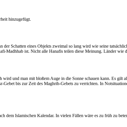
heit hinzugefügt.
der Schatten eines Objekts zweimal so lang wird wie seine tatsächlic
nafi-Madhhab ist. Nicht alle Hanafis teilen diese Meinung. Länder wie
ich wird und man mit bloßem Auge in die Sonne schauen kann. Es gilt a
Asr-Gebet bis zur Zeit des Maghrib-Gebets zu verrichten. In Notsituatio
 dem Islamischen Kalendar. In vielen Fällen wäre es zu früh zu beten