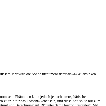
iesem Jahr wird die Sonne nicht mehr tiefer als -14.4° absinken.
tronomische Phänomen kann jedoch je nach atmosphärischen
zu früh für das Fadschr-Gebet sein, und diese Zeit sollte nur zum
htung und Berechnung auf 19° unter dem Horizont festgelegt. Mit