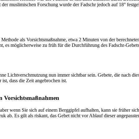
t der muslimischen Forschung wurde der Fadschr jedoch auf 18° festge
 Methode als Vorsichtsmaßnahme, etwa 2 Minuten von der berechneten Fa
t, es möglicherweise zu früh für die Durchführung des Fadschr-Gebets 
e Lichtverschmutzung nun immer sichtbar sein. Gebete, die nach dieser 
ist, dass die Zeit angebrochen ist.
on Vorsichtsmaßnahmen
 aber wenn Sie sich auf einem Berggipfel aufhalten, kann sie früher sic
k ab. Es gilt als riskant, das Gebet nicht vor Ablauf dieser angepasste