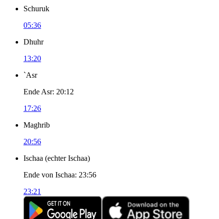
Schuruk
05:36
Dhuhr
13:20
`Asr
Ende Asr
:
20:12
17:26
Maghrib
20:56
Ischaa
(
echter Ischaa
)
Ende von Ischaa
:
23:56
23:21