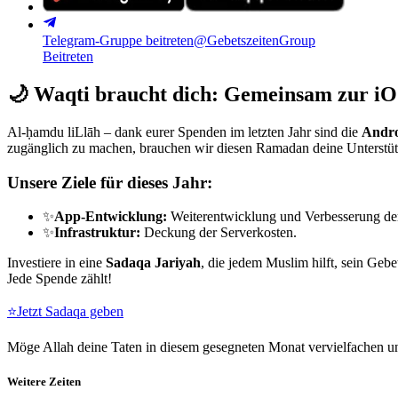
Telegram-Gruppe beitreten
@GebetszeitenGroup
Beitreten
🌙
Waqti braucht dich: Gemeinsam zur iO
Al-ḥamdu liLlāh – dank eurer Spenden im letzten Jahr sind die
Andro
zugänglich zu machen, brauchen wir diesen Ramadan deine Unterstü
Unsere Ziele für dieses Jahr:
✨
App-Entwicklung:
Weiterentwicklung und Verbesserung de
✨
Infrastruktur:
Deckung der Serverkosten.
Investiere in eine
Sadaqa Jariyah
, die jedem Muslim hilft, sein Gebe
Jede Spende zählt!
⭐
Jetzt Sadaqa geben
Möge Allah deine Taten in diesem gesegneten Monat vervielfachen un
Weitere Zeiten