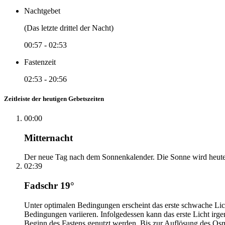
Nachtgebet
(Das letzte drittel der Nacht)
00:57
-
02:53
Fastenzeit
02:53
-
20:56
Zeitleiste der heutigen Gebetszeiten
00:00
Mitternacht
Der neue Tag nach dem Sonnenkalender. Die Sonne wird heute, i
02:39
Fadschr 19°
Unter optimalen Bedingungen erscheint das erste schwache Li
Bedingungen variieren. Infolgedessen kann das erste Licht irg
Beginn des Fastens genutzt werden. Bis zur Auflösung des Osm