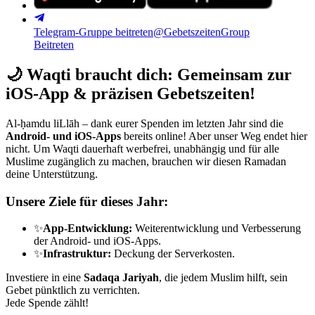
Telegram-Gruppe beitreten
@GebetszeitenGroup
Beitreten
🌙
Waqti braucht dich: Gemeinsam zur
iOS-App & präzisen Gebetszeiten!
Al-ḥamdu liLlāh – dank eurer Spenden im letzten Jahr sind die
Android- und iOS-Apps
bereits online! Aber unser Weg endet hier
nicht. Um Waqti dauerhaft werbefrei, unabhängig und für alle
Muslime zugänglich zu machen, brauchen wir diesen Ramadan
deine Unterstützung.
Unsere Ziele für dieses Jahr:
✨
App-Entwicklung:
Weiterentwicklung und Verbesserung
der Android- und iOS-Apps.
✨
Infrastruktur:
Deckung der Serverkosten.
Investiere in eine
Sadaqa Jariyah
, die jedem Muslim hilft, sein
Gebet pünktlich zu verrichten.
Jede Spende zählt!