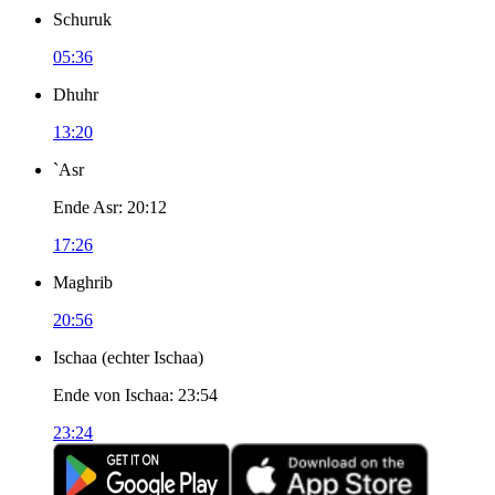
Schuruk
05:36
Dhuhr
13:20
`Asr
Ende Asr
:
20:12
17:26
Maghrib
20:56
Ischaa
(
echter Ischaa
)
Ende von Ischaa
:
23:54
23:24