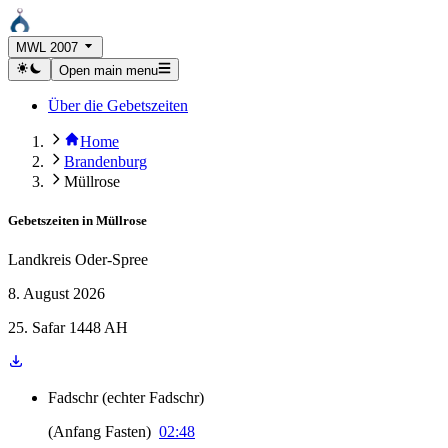
MWL 2007
Open main menu
Über die Gebetszeiten
Home
Brandenburg
Müllrose
Gebetszeiten in
Müllrose
Landkreis Oder-Spree
8. August 2026
25. Safar 1448 AH
Fadschr
(
echter Fadschr
)
(
Anfang Fasten
)
02:48