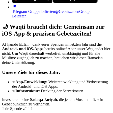
Telegram-Gruppe beitreten
@GebetszeitenGroup
Beitreten
🌙
Waqti braucht dich: Gemeinsam zur
iOS-App & präzisen Gebetszeiten!
Al-ḥamdu liLlāh – dank eurer Spenden im letzten Jahr sind die
Android- und iOS-Apps
bereits online! Aber unser Weg endet hier
nicht. Um Waqti dauerhaft werbefrei, unabhängig und für alle
Muslime zugänglich zu machen, brauchen wir diesen Ramadan
deine Unterstützung.
Unsere Ziele für dieses Jahr:
✨
App-Entwicklung:
Weiterentwicklung und Verbesserung
der Android- und iOS-Apps.
✨
Infrastruktur:
Deckung der Serverkosten.
Investiere in eine
Sadaqa Jariyah
, die jedem Muslim hilft, sein
Gebet pünktlich zu verrichten.
Jede Spende zählt!