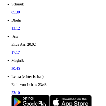
Schuruk
05:30
Dhuhr
13:12
`Asr
Ende Asr
:
20:02
17:17
Maghrib
20:45
Ischaa
(
echter Ischaa
)
Ende von Ischaa
:
23:48
23:10