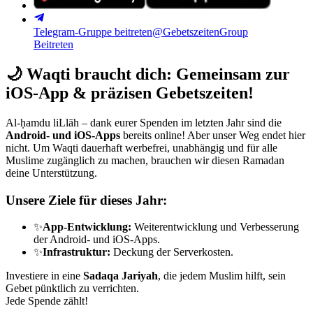
Telegram-Gruppe beitreten
@GebetszeitenGroup
Beitreten
🌙
Waqti braucht dich: Gemeinsam zur
iOS-App & präzisen Gebetszeiten!
Al-ḥamdu liLlāh – dank eurer Spenden im letzten Jahr sind die
Android- und iOS-Apps
bereits online! Aber unser Weg endet hier
nicht. Um Waqti dauerhaft werbefrei, unabhängig und für alle
Muslime zugänglich zu machen, brauchen wir diesen Ramadan
deine Unterstützung.
Unsere Ziele für dieses Jahr:
✨
App-Entwicklung:
Weiterentwicklung und Verbesserung
der Android- und iOS-Apps.
✨
Infrastruktur:
Deckung der Serverkosten.
Investiere in eine
Sadaqa Jariyah
, die jedem Muslim hilft, sein
Gebet pünktlich zu verrichten.
Jede Spende zählt!