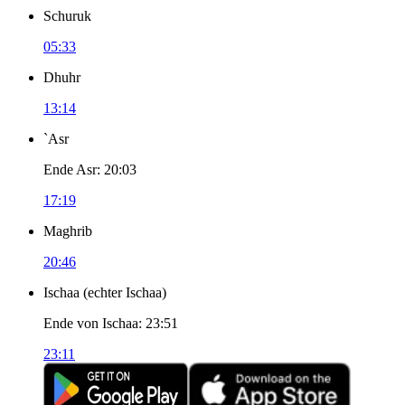
Schuruk
05:33
Dhuhr
13:14
`Asr
Ende Asr
:
20:03
17:19
Maghrib
20:46
Ischaa
(
echter Ischaa
)
Ende von Ischaa
:
23:51
23:11