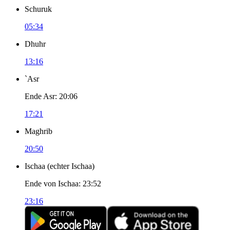
Schuruk
05:34
Dhuhr
13:16
`Asr
Ende Asr
:
20:06
17:21
Maghrib
20:50
Ischaa
(
echter Ischaa
)
Ende von Ischaa
:
23:52
23:16