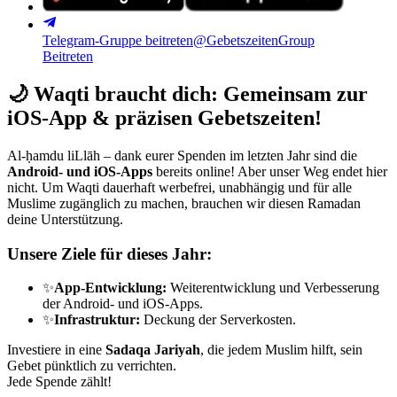
Telegram-Gruppe beitreten
@GebetszeitenGroup
Beitreten
🌙
Waqti braucht dich: Gemeinsam zur
iOS-App & präzisen Gebetszeiten!
Al-ḥamdu liLlāh – dank eurer Spenden im letzten Jahr sind die
Android- und iOS-Apps
bereits online! Aber unser Weg endet hier
nicht. Um Waqti dauerhaft werbefrei, unabhängig und für alle
Muslime zugänglich zu machen, brauchen wir diesen Ramadan
deine Unterstützung.
Unsere Ziele für dieses Jahr:
✨
App-Entwicklung:
Weiterentwicklung und Verbesserung
der Android- und iOS-Apps.
✨
Infrastruktur:
Deckung der Serverkosten.
Investiere in eine
Sadaqa Jariyah
, die jedem Muslim hilft, sein
Gebet pünktlich zu verrichten.
Jede Spende zählt!