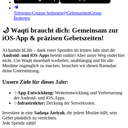
Telegram-Gruppe beitreten
@GebetszeitenGroup
Beitreten
🌙
Waqti braucht dich: Gemeinsam zur
iOS-App & präzisen Gebetszeiten!
Al-ḥamdu liLlāh – dank eurer Spenden im letzten Jahr sind die
Android- und iOS-Apps
bereits online! Aber unser Weg endet hier
nicht. Um Waqti dauerhaft werbefrei, unabhängig und für alle
Muslime zugänglich zu machen, brauchen wir diesen Ramadan
deine Unterstützung.
Unsere Ziele für dieses Jahr:
✨
App-Entwicklung:
Weiterentwicklung und Verbesserung
der Android- und iOS-Apps.
✨
Infrastruktur:
Deckung der Serverkosten.
Investiere in eine
Sadaqa Jariyah
, die jedem Muslim hilft, sein
Gebet pünktlich zu verrichten.
Jede Spende zählt!