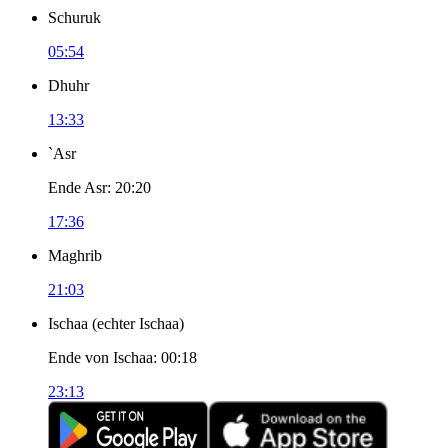
Schuruk
05:54
Dhuhr
13:33
`Asr
Ende Asr
:
20:20
17:36
Maghrib
21:03
Ischaa
(
echter Ischaa
)
Ende von Ischaa
:
00:18
23:13