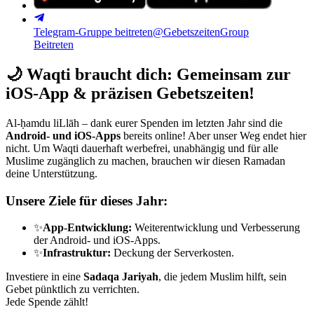
Telegram-Gruppe beitreten
@GebetszeitenGroup
Beitreten
🌙
Waqti braucht dich: Gemeinsam zur
iOS-App & präzisen Gebetszeiten!
Al-ḥamdu liLlāh – dank eurer Spenden im letzten Jahr sind die
Android- und iOS-Apps
bereits online! Aber unser Weg endet hier
nicht. Um Waqti dauerhaft werbefrei, unabhängig und für alle
Muslime zugänglich zu machen, brauchen wir diesen Ramadan
deine Unterstützung.
Unsere Ziele für dieses Jahr:
✨
App-Entwicklung:
Weiterentwicklung und Verbesserung
der Android- und iOS-Apps.
✨
Infrastruktur:
Deckung der Serverkosten.
Investiere in eine
Sadaqa Jariyah
, die jedem Muslim hilft, sein
Gebet pünktlich zu verrichten.
Jede Spende zählt!