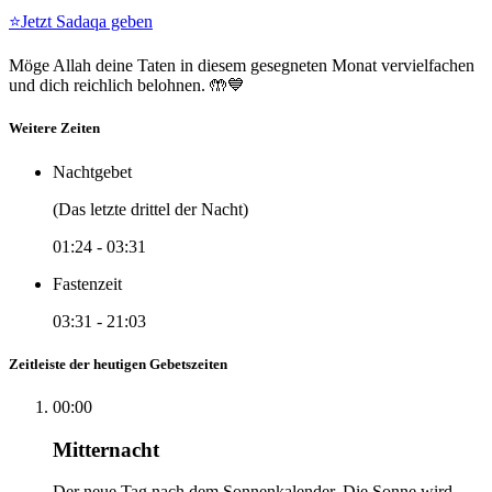
⭐
Jetzt Sadaqa geben
Möge Allah deine Taten in diesem gesegneten Monat vervielfachen
und dich reichlich belohnen. 🤲💙
Weitere Zeiten
Nachtgebet
(Das letzte drittel der Nacht)
01:24
-
03:31
Fastenzeit
03:31
-
21:03
Zeitleiste der heutigen Gebetszeiten
00:00
Mitternacht
Der neue Tag nach dem Sonnenkalender. Die Sonne wird